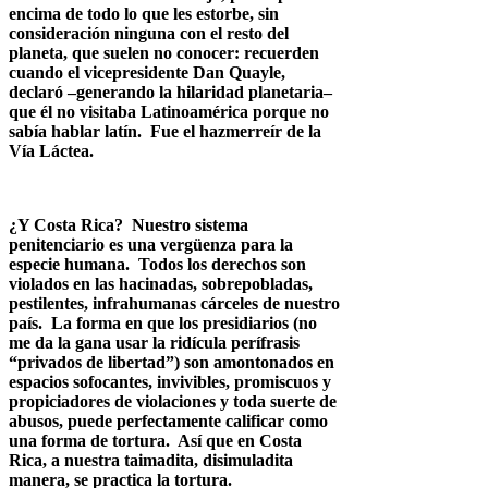
encima de todo lo que les estorbe, sin
consideración ninguna con el resto del
planeta, que suelen no conocer: recuerden
cuando el vicepresidente Dan Quayle,
declaró –generando la hilaridad planetaria–
que él no visitaba Latinoamérica porque no
sabía hablar latín. Fue el hazmerreír de la
Vía Láctea.
¿Y Costa Rica? Nuestro sistema
penitenciario es una vergüenza para la
especie humana. Todos los derechos son
violados en las hacinadas, sobrepobladas,
pestilentes, infrahumanas cárceles de nuestro
país. La forma en que los presidiarios (no
me da la gana usar la ridícula perífrasis
“privados de libertad”) son amontonados en
espacios sofocantes, invivibles, promiscuos y
propiciadores de violaciones y toda suerte de
abusos, puede perfectamente calificar como
una forma de tortura. Así que en Costa
Rica, a nuestra taimadita, disimuladita
manera, se practica la tortura.