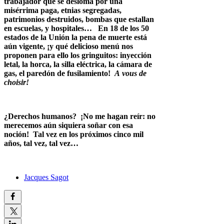
trabajador que se desloma por una
misérrima paga, etnias segregadas,
patrimonios destruidos, bombas que estallan
en escuelas, y hospitales… En 18 de los 50
estados de la Unión la pena de muerte está
aún vigente, ¡y qué delicioso menú nos
proponen para ello los gringuitos: inyección
letal, la horca, la silla eléctrica, la cámara de
gas, el paredón de fusilamiento!
A vous de
choisir!
¿Derechos humanos? ¡No me hagan reír: no
merecemos aún siquiera soñar con esa
noción! Tal vez en los próximos cinco mil
años, tal vez, tal vez…
Jacques Sagot