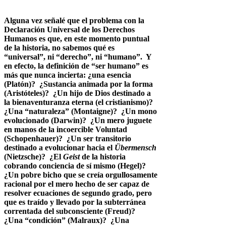
Alguna vez señalé que el problema con la
Declaración Universal de los Derechos
Humanos es que, en este momento puntual
de la historia, no sabemos qué es
“universal”, ni “derecho”, ni “humano”. Y
en efecto, la definición de “ser humano” es
más que nunca incierta: ¿una esencia
(Platón)? ¿Sustancia animada por la forma
(Aristóteles)? ¿Un hijo de Dios destinado a
la bienaventuranza eterna (el cristianismo)?
¿Una “naturaleza” (Montaigne)? ¿Un mono
evolucionado (Darwin)? ¿Un mero juguete
en manos de la incoercible Voluntad
(Schopenhauer)? ¿Un ser transitorio
destinado a evolucionar hacia el
Übermensch
(Nietzsche)? ¿El
Geist
de la historia
cobrando conciencia de sí mismo (Hegel)?
¿Un pobre bicho que se creía orgullosamente
racional por el mero hecho de ser capaz de
resolver ecuaciones de segundo grado, pero
que es traído y llevado por la subterránea
correntada del subconsciente (Freud)?
¿Una “condición” (Malraux)? ¿Una