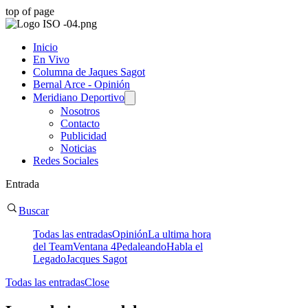
top of page
Inicio
En Vivo
Columna de Jaques Sagot
Bernal Arce - Opinión
Meridiano Deportivo
Nosotros
Contacto
Publicidad
Noticias
Redes Sociales
Entrada
Buscar
Todas las entradas
Opinión
La ultima hora
del Team
Ventana 4
Pedaleando
Habla el
Legado
Jacques Sagot
Todas las entradas
Close