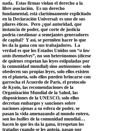
nada. Estas firmas violan el derecho a la
libre asociación. Es un derecho
fundamental, está clarísimamente explicitado
en la Declaración Universal: es uno de sus
pilares éticos. Pero ¿qué autoridad, que
instancia de poder, qué corte de justicia
podría cuestionar a semejantes generadores
de capital? Y así, se permiten hacer lo que
les da la gana con sus trabajadores. La
verdad es que los Estados Unidos son “
a law
unto themselves
”, no son heterónomos (dícese
de quienes respetan las leyes estipuladas por
la comunidad mundial) sino autónomos: solo
obedecen sus propias leyes, solo ellos existen
en el planeta, solo ellos pueden brincarse con
garrocha el Acuerdo de París, el protocolo
de Kyoto, las recomendaciones de la
Organización Mundial de la Salud, las
disposiciones de la UNESCO, solo ellos
decretan embargos y sanciones sobre
naciones ajenas a su esfera de poder, se
pasan la vida amenazando al mundo entero,
son los
bullies
de la comunidad mundial…
hacen lo que les da la gana, irrespetan los
tratados cuando se les antoja, pasan por