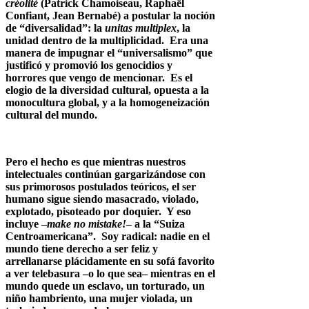
créolité
(Patrick Chamoiseau, Raphaël
Confiant, Jean Bernabé) a postular la noción
de “diversalidad”: la
unitas multiplex
, la
unidad dentro de la multiplicidad. Era una
manera de impugnar el “universalismo” que
justificó y promovió los genocidios y
horrores que vengo de mencionar. Es el
elogio de la diversidad cultural, opuesta a la
monocultura global, y a la homogeneización
cultural del mundo.
Pero el hecho es que mientras nuestros
intelectuales continúan gargarizándose con
sus primorosos postulados teóricos, el ser
humano sigue siendo masacrado, violado,
explotado, pisoteado por doquier. Y eso
incluye –
make no mistake!
– a la “Suiza
Centroamericana”. Soy radical: nadie en el
mundo tiene derecho a ser feliz y
arrellanarse plácidamente en su sofá favorito
a ver telebasura –o lo que sea– mientras en el
mundo quede un esclavo, un torturado, un
niño hambriento, una mujer violada, un