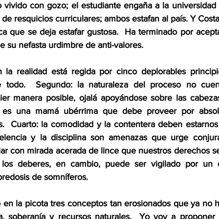
 vivido con gozo; el estudiante engaña a la universidad 
 de resquicios curriculares; ambos estafan al país. Y Cost
ca que se deja estafar gustosa.  Ha terminado por acepta
de su nefasta urdimbre de anti-valores.
 la realidad está regida por cinco deplorables principio
todo.  Segundo: la naturaleza del proceso no cuent
ier manera posible, ojalá apoyándose sobre las cabezas
o es una mamá ubérrima que debe proveer por absolu
.  Cuarto: la comodidad y la contentera deben estarnos g
elencia y la disciplina son amenazas que urge conjurar
ilar con mirada acerada de lince que nuestros derechos s
 los deberes, en cambio, puede ser vigilado por un 
bredosis de somníferos.
en la picota tres conceptos tan erosionados que ya no h
a, soberanía y recursos naturales.  Yo voy a proponer 