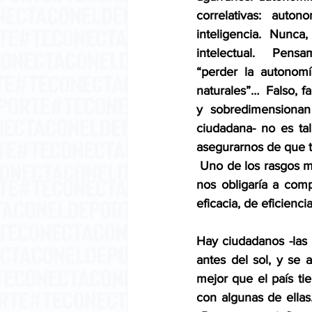
correlativas: auton
inteligencia.  Nunca,
intelectual.  Pensa
“perder la autonomí
naturales”…  Falso, f
y sobredimensiona
ciudadana- no es tal
asegurarnos de que tod
 Uno de los rasgos m
nos obligaría a comp
eficacia, de eficienc
Hay ciudadanos -las 
antes del sol, y se 
mejor que el país ti
con algunas de ellas