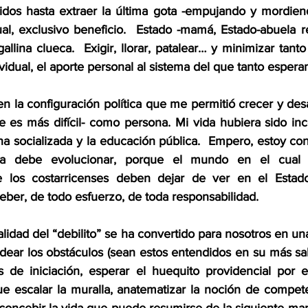
idos hasta extraer la última gota -empujando y mordien
ual, exclusivo beneficio.  Estado -mamá, Estado-abuela r
allina clueca.  Exigir, llorar, patalear… y minimizar tant
ividual, el aporte personal al sistema del que tanto esper
n la configuración política que me permitió crecer y des
 es más difícil- como persona. Mi vida hubiera sido inco
a socializada y la educación pública.  Empero, estoy co
ia debe evolucionar, porque el mundo en el cual s
e los costarricenses deben dejar de ver en el Estad
eber, de todo esfuerzo, de toda responsabilidad.
idad del “debilito” se ha convertido para nosotros en una e
adear los obstáculos (sean estos entendidos en su más sal
s de iniciación, esperar el huequito providencial por 
ue escalar la muralla, anatematizar la noción de compet