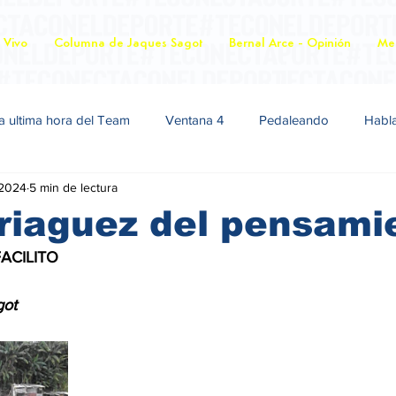
 Vivo
Columna de Jaques Sagot
Bernal Arce - Opinión
Mer
a ultima hora del Team
Ventana 4
Pedaleando
Habl
 2024
5 min de lectura
riaguez del pensami
N FACILITO
Sagot