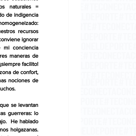
os naturales = 
do de indigencia 
homogeneizado: 
estros recursos 
conviene ignorar 
mi conciencia 
tres maneras de 
siempre facilito! 
ona de confort, 
mas nociones de 
muchos.
que se levantan 
s guerreras: lo 
jo.  He hablado 
nos holgazanas. 