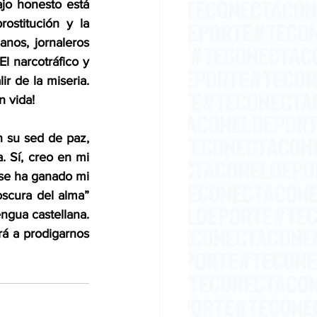
jo honesto está 
ostitución y la 
nos, jornaleros 
l narcotráfico y 
r de la miseria. 
n vida!
 su sed de paz, 
a. Sí, creo en mi 
se ha ganado mi 
scura del alma” 
gua castellana. 
rá a prodigarnos 