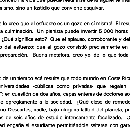
concebir la vida que puede resumirse de la siguiente mane
mismo, sino un fastidio que conviene esquivar.
 lo creo que el esfuerzo es un gozo en sí mismo!  El resu
 culminación.  Un pianista puede invertir 5 000 horas 
¿Qué significa esto?  Que el aplauso, corroborante y deli
o del esfuerzo: que el gozo consistió precisamente en la
 preparación.  Buena metáfora, creo yo, de lo que toda é
: de un tiempo acá resulta que todo mundo en Costa Ric
iversidades -públicas como privadas- que regalan d
”: en cuestión de dos años, cepas enteras de doctores so
rse egregiamente a la sociedad.  ¿Qué clase de remedo
 Descartes, nadie, bajo ninguna latitud del planeta, p
 de seis años de estudio intensamente focalizado.  ¿
ad engaña al estudiante permitiéndole saltarse con garr