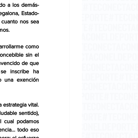
do a los demás- 
egalona, Estado-
o cuanto nos sea 
amos.
arrollarme como 
ncebible sin el 
nvencido de que 
e inscribe ha 
o una exención 
strategia vital. 
udable sentido), 
el cual podamos 
encia… todo eso 