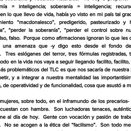
omía = inteligencia; soberanía = inteligencia; recurs
 en lo que llevo de vida, había yo visto en mi país tal gra
miento “macdonalesco”, predigerido, pasteurizado y 
a”, “perder la soberanía”, “perder el control sobre nu
also, falso.  Porque como afirmaciones ignoran lo que les 
n una amenaza que -y digo esto desde el fondo de 
.  Tres eslóganes del terror, tres fórmulas registradas, 
o en la vida nos vaya a seguir llegando facilito, facilito, ¡
ás problemáticos del TLC es que nos sacaría de nuestra z
etir, y a integrar a nuestra mentalidad las importantísi
ia, de operatividad y de funcionalidad, cosa que asustó a 
mujeres, sobre todo, en el inframundo de los precarios- 
acuestan con hambre.  Son luchadoras tenaces, auténtica
ene al día de hoy.  Gente con vocación y pasión de traba
.  No se acogen a la ética del “facilismo”.  Son todo me