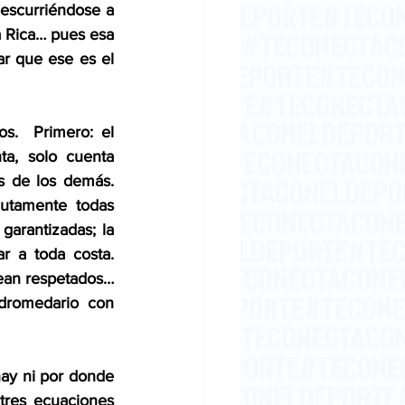
escurriéndose a 
a Rica… pues esa 
r que ese es el 
s.  Primero: el 
a, solo cuenta 
 de los demás. 
tamente todas 
arantizadas; la 
 a toda costa. 
ean respetados… 
dromedario con 
ay ni por donde 
tres ecuaciones 