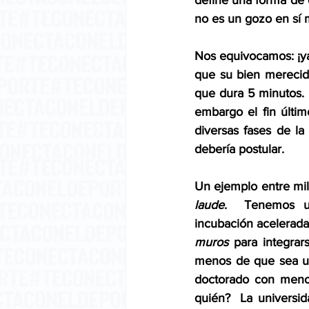
define una forma de 
no es un gozo en sí 
Nos equivocamos: ¡ya
que su bien merecida
que dura 5 minutos.  
embargo el fin últim
diversas fases de la
debería postular.
Un ejemplo entre mil
laude
.  Tenemos un
incubación acelerada
muros
 para integra
menos de que sea uno
doctorado con menos
quién?  La universid