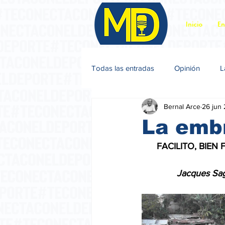
Inicio
En
Todas las entradas
Opinión
L
Bernal Arce
26 jun
Jacques Sagot
La emb
      FACILITO, BIE
              Jacques 