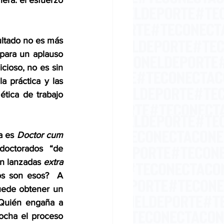
ra: el esfuerzo 
ltado no es más 
para un aplauso 
cioso, no es sin 
 práctica y las 
tica de trabajo 
a es 
Doctor cum 
octorados “de 
n lanzadas 
extra 
s son esos?  A 
uede obtener un 
Quién engaña a 
ocha el proceso 