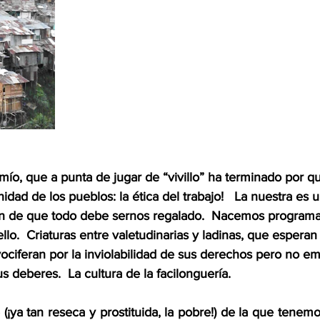
 mío, que a punta de jugar de “vivillo” ha terminado por q
idad de los pueblos: la ética del trabajo!   La nuestra es u
ón de que todo debe sernos regalado.  Nacemos program
lo.  Criaturas entre valetudinarias y ladinas, que esperan
ociferan por la inviolabilidad de sus derechos pero no e
s deberes.  La cultura de la facilonguería.
(¡ya tan reseca y prostituida, la pobre!) de la que tenem