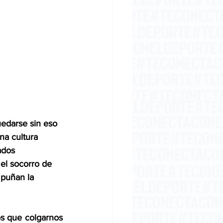
uedarse sin eso 
na cultura 
ados 
 el socorro de 
mpuñan la 
os que colgarnos 