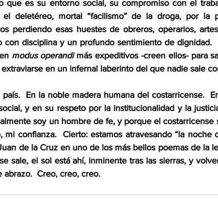
o que es su entorno social, su compromiso con el traba
el deletéreo, mortal “facilismo” de la droga, por la pr
os perdiendo esas huestes de obreros, operarios, artesa
 con disciplina y un profundo sentimiento de dignidad.  E
en 
modus operandi
 más expeditivos -creen ellos- para sali
 extraviarse en un infernal laberinto del que nadie sale co
país.  En la noble madera humana del costarricense.  En
ocial, y en su respeto por la institucionalidad y la justici
almente soy un hombre de fe, y porque el costarricense 
, mi confianza.  Cierto: estamos atravesando “la noche o
uan de la Cruz en uno de los más bellos poemas de la len
e sale, el sol está ahí, inminente tras las sierras, y volve
 abrazo.  Creo, creo, creo.        