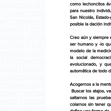
como lechoncitos áv
para nuestro individ
San Nicolás, Estado-g
posible la dación ind
Creo aún y siempre e
ser humano y -lo que
modelo de la medicin
la social democrac
evolucionado, y qu
automática de todo d
Acogernos a la mental
 Buscar los atajos, v
saltarnos las prueba
colarnos sin tener q