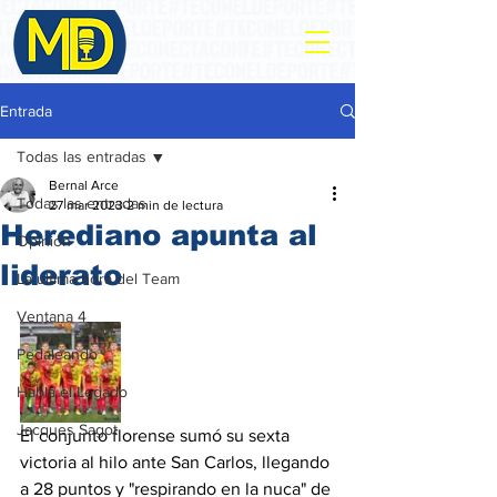
Entrada
Todas las entradas
Bernal Arce
Todas las entradas
27 mar 2023
2 min de lectura
Herediano apunta al
Opinión
liderato
La ultima hora del Team
Ventana 4
Pedaleando
Habla el Legado
Jacques Sagot
El conjunto florense sumó su sexta 
victoria al hilo ante San Carlos, llegando 
a 28 puntos y "respirando en la nuca" de 