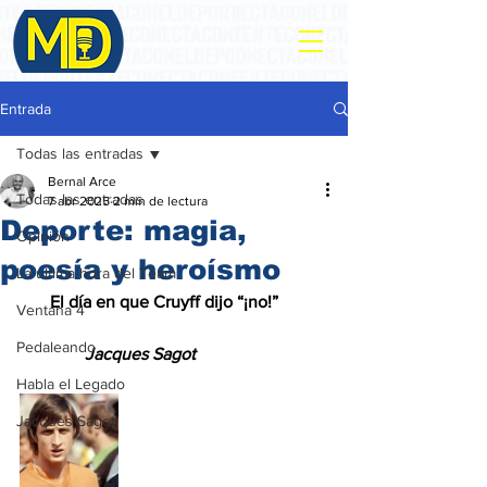
Entrada
Todas las entradas
Bernal Arce
Todas las entradas
7 abr 2025
2 min de lectura
Deporte: magia,
Opinión
poesía y heroísmo
La ultima hora del Team
       El día en que Cruyff dijo “¡no!”
Ventana 4
Pedaleando
               Jacques Sagot
Habla el Legado
Jacques Sagot