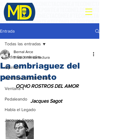
Entrada
Todas las entradas
Bernal Arce
Todas las entradas
7 feb
3 min de lectura
La embriaguez del
Opinión
pensamiento
La ultima hora del Team
        OCHO ROSTROS DEL AMOR
Ventana 4
Pedaleando
                    Jacques Sagot
Habla el Legado
Jacques Sagot