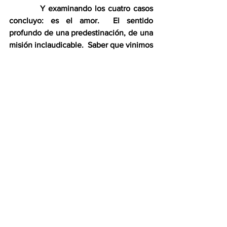
          Y examinando los cuatro casos 
concluyo: es el amor.  El sentido 
profundo de una predestinación, de una 
misión inclaudicable.  Saber que vinimos 
a cumplirla, porque de ella derivarán los 
hombres las más puras de sus alegrías.  
Sin amor por lo que uno hace, la vida es 
un cortejo fúnebre.  Levantarse todas las 
mañanas del mundo a trabajar en un 
escritorio ajeno, para una empresa 
ajena, en un sistema ajeno, para un 
mundo ajeno… Un grillete prendido del 
pescuezo.  Pero si amamos lo que 
hacemos, no hay fuerza adversa que nos 
vaya a detener.  Amor por la propia 
obra.  Amor por la vida.  Amor por el ser 
humano.
Jacques Sagot