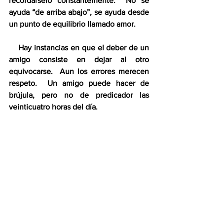
recordárselo constantemente.  No se 
ayuda “de arriba abajo”, se ayuda desde 
un punto de equilibrio llamado amor.
    Hay instancias en que el deber de un 
amigo consiste en dejar al otro 
equivocarse.  Aun los errores merecen 
respeto.  Un amigo puede hacer de 
brújula, pero no de predicador las 
veinticuatro horas del día.
      A la traición la engendra la 
deslealtad, la alimenta la inseguridad y 
la destruirá la justicia.
     Nunca hemos de perder de vista el 
hecho de que la amistad es una sub-
variedad del amor.  Como sabemos, el 
amor es un sentimiento absoluto, 