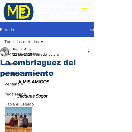
Entrada
Todas las entradas
Bernal Arce
Todas las entradas
22 feb 2025
4 min de lectura
La embriaguez del
Opinión
pensamiento
La ultima hora del Team
           A MIS AMIGOS
Ventana 4
Pedaleando
          Jacques Sagot
Habla el Legado
Jacques Sagot