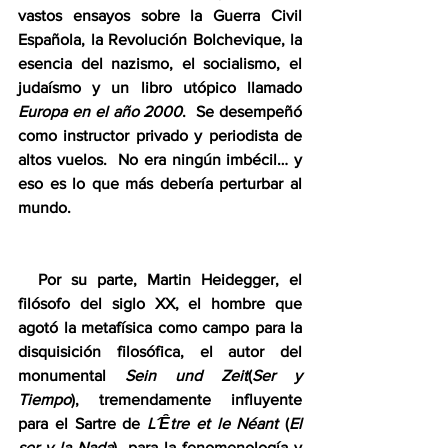
vastos ensayos sobre la Guerra Civil 
Española, la Revolución Bolchevique, la 
esencia del nazismo, el socialismo, el 
judaísmo y un libro utópico llamado 
Europa en el año 2000
.  Se desempeñó 
como instructor privado y periodista de 
altos vuelos.  No era ningún imbécil… y 
eso es lo que más debería perturbar al 
mundo.
  Por su parte, Martin Heidegger, el 
filósofo del siglo XX, el hombre que 
agotó la metafísica como campo para la 
disquisición filosófica, el autor del 
monumental 
Sein und Zeit
(
Ser y 
Tiempo
), tremendamente influyente 
para el Sartre de 
L´Ȇtre et le Néant
 (
El 
ser y la Nada
), para la fenomenología y 