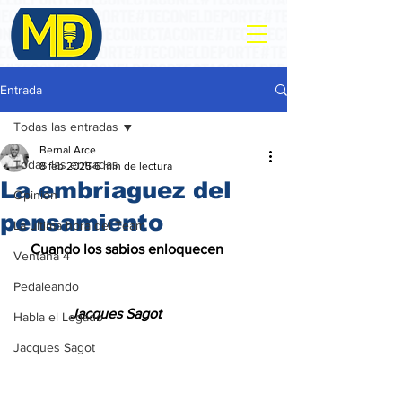
Entrada
Todas las entradas
Bernal Arce
Todas las entradas
8 feb 2025
6 min de lectura
La embriaguez del
Opinión
pensamiento
La ultima hora del Team
    Cuando los sabios enloquecen
Ventana 4
Pedaleando
               Jacques Sagot
Habla el Legado
Jacques Sagot