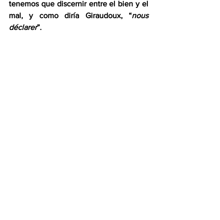
tenemos que discernir entre el bien y el 
mal, y como diría Giraudoux, “
nous 
déclarer
”. 
  No basta con leer mucho: Hitler era un 
ávido lector, y padeciendo de insomnio, 
no se dormía sin antes leer un libro.  He 
aquí su gran manifiesto en lo que atañe 
al arte: “Hasta la ascensión al poder del 
nacionalsocialismo existía en Alemania 
un arte considerado “moderno” o, más 
bien 
–
como propiamente revela la 
esencia de este término
–
, un arte 
diferente cada año.  Pero la Alemania 
nacionalsocialista exige un arte 
nuevamente “alemán”, y ese debe ser y 
será, como todos los valores creativos 
de un pueblo, un arte eterno.  Si en vez 