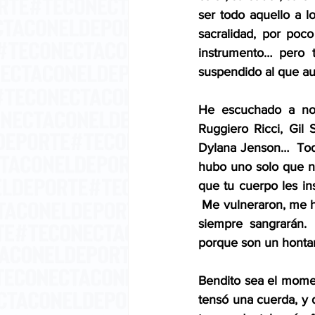
ser todo aquello a l
sacralidad, por poco
instrumento… pero t
suspendido al que aun
He escuchado a no 
Ruggiero Ricci, Gil
Dylana Jenson…  Todo
hubo uno solo que no 
que tu cuerpo les in
 Me vulneraron, me hi
siempre sangrarán. 
porque son un hontan
Bendito sea el momen
tensó una cuerda, y d