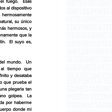
l fuego.  Esas 
s al dispositivo 
án hermosamente 
atural, su único 
más hermosos, y 
enamente que la 
ín.  El suyo es, 
del mundo.  Un 
al tiempo que 
nito y desataba 
o que prueba el 
na plegaria tan 
no golpea.  La 
ida por haberme 
 cuerpo donde mi 