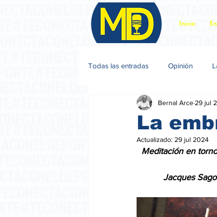
Inicio
En
Todas las entradas
Opinión
L
Bernal Arce
29 jul 
Jacques Sagot
La emb
Actualizado:
29 jul 2024
  Meditación en torno
           Jacques Sago