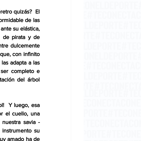
etro quizás?  El 
ormidable de las 
nte su elástica, 
 de pirata y de 
ntre dulcemente 
ue, con infinito 
las adapta a las 
ser completo e 
ación del árbol 
l!  Y luego, esa 
 el cuello, una 
 nuestra savia -
u instrumento su 
Muy amado ha de 