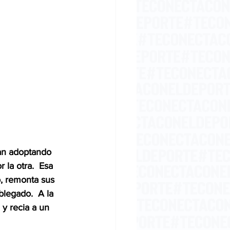
van adoptando 
 la otra.  Esa 
o, remonta sus 
legado.  A la 
 y recia a un 