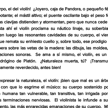
rpo, el del violín!  ¿Joyero, caja de Pandora, o pequeño fér
tante; el mástil altivo; el puente oscilante bajo el peso f
s clavijas distienden y atormentan, pero que nunca cede a
sta ahí el violín proclama su náutico linaje, su soberbia
en luego las resonantes cavidades de su cuerpo, el vie
e remata su enhiesto cuello y, sobre todo, ese prodigio q
ra sobre las vetas de la madera: las dibuja, las moldea, 
aciones sonoras.  Se ama a sí mismo, el violín, es un 
drógino de Platón.  ¿Naturaleza muerta, tú?  ¡Transmut
amente reverdecido, antes bien!
resar la naturaleza, el violín: ¡bien que mal es un árbo
 con que lo esgrime el músico: su cuerpo sostenido por
humana tan vulnerable, tan transitiva, tan irrigada por
s terminaciones nerviosas.  El violinista le infunde a s
aliento, las más enrarecidas emanaciones de su cuerpo.  