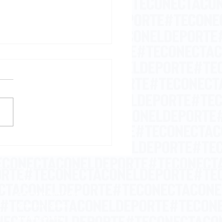
embriaguez del
samiento
Inicio
En Vivo
Columna de Jaques Sagot
Bernal Arce - Opinión
Meridiano Deportivo