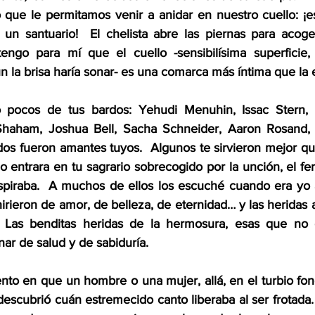
o que le permitamos venir a anidar en nuestro cuello: ¡e
 un santuario!  El chelista abre las piernas para acoger
engo para mí que el cuello -sensibilísima superficie, 
 la brisa haría sonar- es una comarca más íntima que la 
pocos de tus bardos: Yehudi Menuhin, Issac Stern, E
 Shaham, Joshua Bell, Sacha Schneider, Aaron Rosand, 
s fueron amantes tuyos.  Algunos te sirvieron mejor que
entrara en tu sagrario sobrecogido por la unción, el fer
spiraba.  A muchos de ellos los escuché cuando era yo 
rieron de amor, de belleza, de eternidad… y las heridas 
 Las benditas heridas de la hermosura, esas que no 
ar de salud y de sabiduría.
to en que un hombre o una mujer, allá, en el turbio fondo
escubrió cuán estremecido canto liberaba al ser frotada.