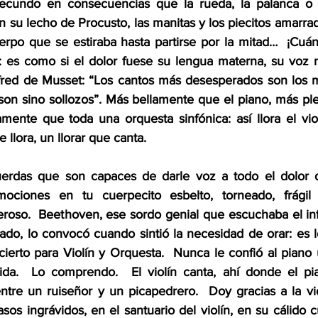
fecundo en consecuencias que la rueda, la palanca o e
n su lecho de Procusto, las manitas y los piecitos amarrado
erpo que se estiraba hasta partirse por la mitad…  ¡Cu
n: es como si el dolor fuese su lengua materna, su voz n
lfred de Musset: “Los cantos más desesperados son los 
on sino sollozos”. Más bellamente que el piano, más pl
mente que toda una orquesta sinfónica: así llora el viol
 llora, un llorar que canta.
cuerdas que son capaces de darle voz a todo el dolor 
ciones en tu cuerpecito esbelto, torneado, frágil 
so.  Beethoven, ese sordo genial que escuchaba el infi
ado, lo convocó cuando sintió la necesidad de orar: es l
ierto para Violín y Orquesta.  Nunca le confió al piano u
ida.  Lo comprendo.  El violín canta, ahí donde el pia
ntre un ruiseñor y un picapedrero.  Doy gracias a la v
asos ingrávidos, en el santuario del violín, en su cálido