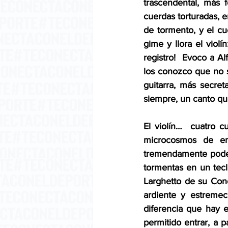
trascendental, más 
cuerdas torturadas, e
de tormento, y el cu
gime y llora el violí
registro!  Evoco a A
los conozco que no s
guitarra, más secreta
siempre, un canto que
El violín…  cuatro 
microcosmos de emo
tremendamente podero
tormentas en un tecl
Larghetto de su Conc
ardiente y estremec
diferencia que hay e
permitido entrar, a p