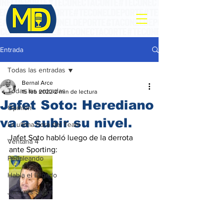
Entrada
Todas las entradas
Bernal Arce
Todas las entradas
15 feb 2022
2 min de lectura
Jafet Soto: Herediano
Opinión
va a subir su nivel.
La ultima hora del Team
Jafet Soto habló luego de la derrota 
Ventana 4
ante Sporting:
Pedaleando
Habla el Legado
Jacques Sagot