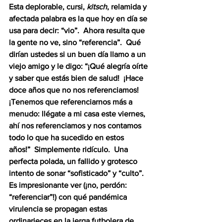
Esta deplorable, cursi, 
kitsch
, relamida y 
afectada palabra es la que hoy en día se 
usa para decir: “vio”.  Ahora resulta que 
la gente no ve, sino “referencia”.  Qué 
dirían ustedes si un buen día llamo a un 
viejo amigo y le digo: “¡Qué alegría oírte 
y saber que estás bien de salud!  ¡Hace 
doce años que no nos referenciamos!  
¡Tenemos que referenciarnos más a 
menudo: llégate a mi casa este viernes, 
ahí nos referenciamos y nos contamos 
todo lo que ha sucedido en estos 
años!”  Simplemente ridículo.  Una 
perfecta polada, un fallido y grotesco 
intento de sonar “sofisticado” y “culto”.  
Es impresionante ver (¡no, perdón: 
“referenciar”!) con qué pandémica 
virulencia se propagan estas 
ordinarieces en la jerga futbolera de 