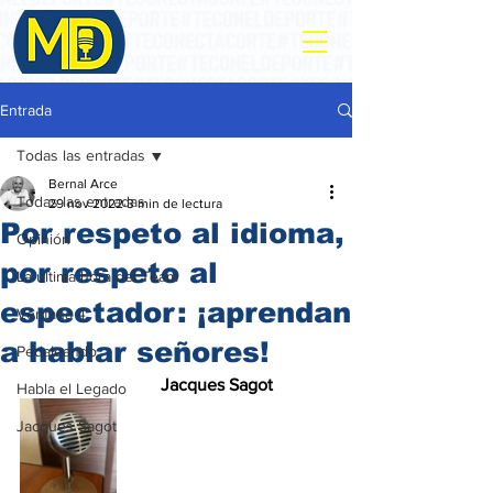
Entrada
Todas las entradas
Bernal Arce
Todas las entradas
29 nov 2022
3 min de lectura
Por respeto al idioma,
Opinión
por respeto al
La ultima hora del Team
espectador: ¡aprendan
Ventana 4
a hablar señores!
Pedaleando
Jacques Sagot
Habla el Legado
Jacques Sagot