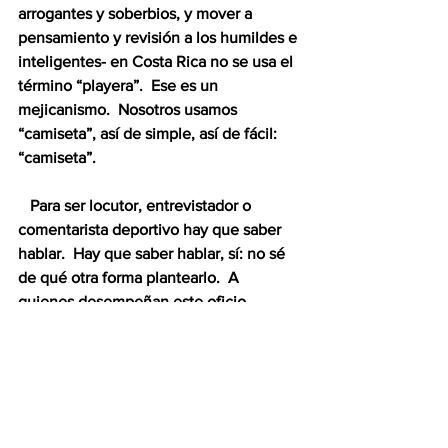
arrogantes y soberbios, y mover a 
pensamiento y revisión a los humildes e 
inteligentes- en Costa Rica no se usa el 
término “playera”.  Ese es un 
mejicanismo.  Nosotros usamos 
“camiseta”, así de simple, así de fácil: 
“camiseta”.
   Para ser locutor, entrevistador o 
comentarista deportivo hay que saber 
hablar.  Hay que saber hablar, sí: no sé 
de qué otra forma plantearlo.  A 
quienes desempeñan este oficio 
deberían exigírseles atestados en 
materia de filología.  Aprendan a hablar, 
señores, y después regálennos sus 
sapientísimos dictámenes técnicos en 
torno al fútbol.  Comiencen con el 
Paco 
y Lola
: “Mi mamá me mima”.  “Mi mamá 