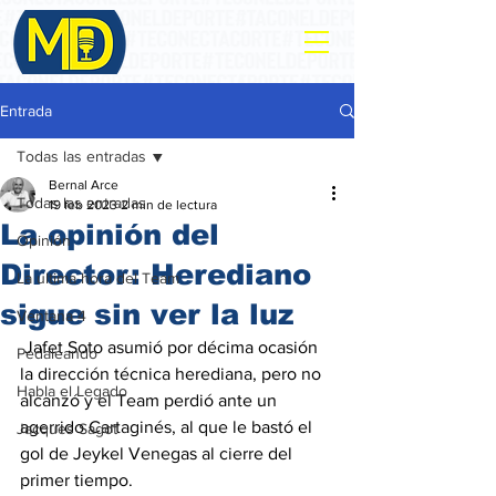
Entrada
Todas las entradas
Bernal Arce
Todas las entradas
19 feb 2023
2 min de lectura
La opinión del
Opinión
Director: Herediano
La ultima hora del Team
sigue sin ver la luz
Ventana 4
 Jafet Soto asumió por décima ocasión 
Pedaleando
la dirección técnica herediana, pero no 
Habla el Legado
alcanzó y el Team perdió ante un 
agerrido Cartaginés, al que le bastó el 
Jacques Sagot
gol de Jeykel Venegas al cierre del 
primer tiempo. 