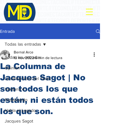
Entrada
Todas las entradas
Bernal Arce
Todas las entradas
13 nov 2022
6 min de lectura
La Columna de
Opinión
Jacques Sagot | No
La ultima hora del Team
son todos los que
Ventana 4
están, ni están todos
Pedaleando
los que son.
Habla el Legado
Jacques Sagot