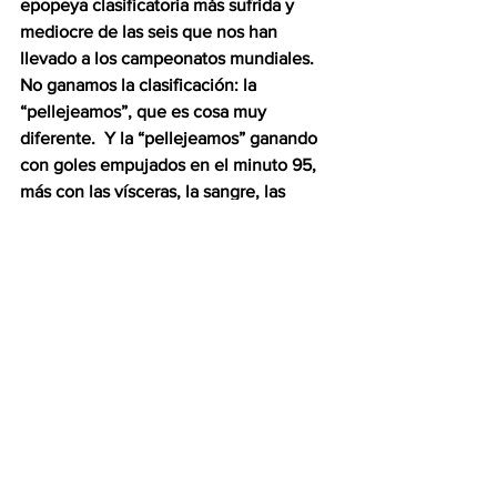
epopeya clasificatoria más sufrida y 
mediocre de las seis que nos han 
llevado a los campeonatos mundiales.  
No ganamos la clasificación: la 
“pellejeamos”, que es cosa muy 
diferente.  Y la “pellejeamos” ganando 
con goles empujados en el minuto 95, 
más con las vísceras, la sangre, las 
hormonas y la bilis, que con buen 
fútbol.  Pírrica, menos que mediocre 
clasificación.  No puedo decir que haya 
quedado satisfecho con uno solo de los 
partidos que Suárez dirigió, ni uno solo.  
En el encuentro definitorio contra 
Nueva Zelanda nos impusimos por la 
simple razón de que el corpulento y 
habilidoso número 9 del equipo rival no 
estuvo “en su día”, y nos perdonó por lo 
menos cuatro goles hechos.  Abono a la 