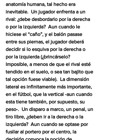
anatomía humana, tal hecho era 
inevitable.  Un jugador enfrenta a un 
rival: ¿debe desbordarlo por la derecha 
o por la izquierda?  Aun cuando le 
hiciese el “caño”, y el balón pasase 
entre sus piernas, el jugador deberá 
decidir si lo esquiva por la derecha o 
por la izquierda (¿brincárselo?  
Imposible, a menos de que el rival esté 
tendido en el suelo, o sea tan bajito que 
tal opción fuese viable).  La dimensión 
lateral es infinitamente más importante, 
en el fútbol, que la vertical -aun cuando 
esta tiene también, por supuesto, su 
peso-.  Un disparo a marco, un penal, un 
tiro libre, ¿deben ir a la derecha o la 
izquierda?  Aun cuando se optase por 
fusilar al portero por el centro, la 
decisión convoca la noción de 