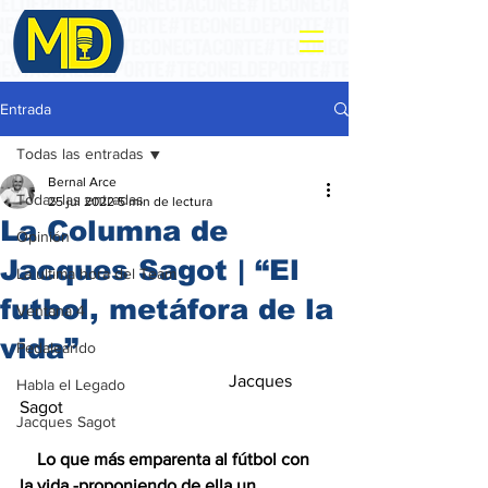
Entrada
Todas las entradas
Bernal Arce
Todas las entradas
25 jul 2022
5 min de lectura
La Columna de
Opinión
Jacques Sagot | “El
La ultima hora del Team
futbol, metáfora de la
Ventana 4
vida”
Pedaleando
                                                Jacques 
Habla el Legado
Sagot
Jacques Sagot
    Lo que más emparenta al fútbol con 
la vida -proponiendo de ella un 