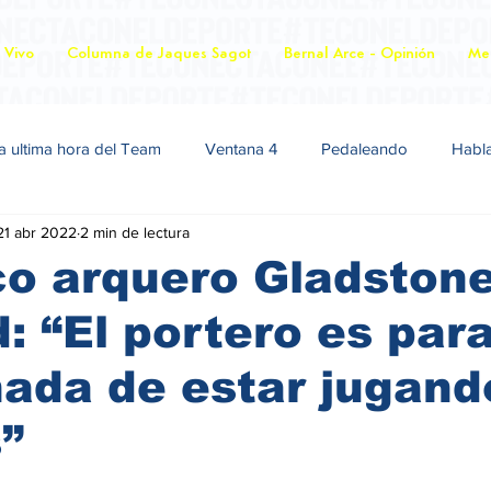
 Vivo
Columna de Jaques Sagot
Bernal Arce - Opinión
Mer
a ultima hora del Team
Ventana 4
Pedaleando
Habl
21 abr 2022
2 min de lectura
co arquero Gladston
 “El portero es par
nada de estar jugand
s”