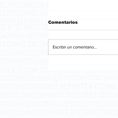
Comentarios
Escribir un comentario...
La embriaguez del
pensamiento.
Suscríbete a nuestro news