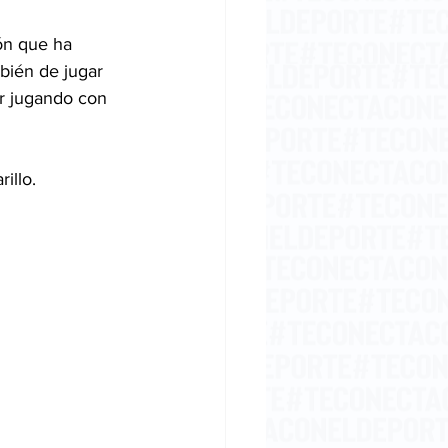
ón que ha 
mbién de jugar 
ar jugando con 
illo. 