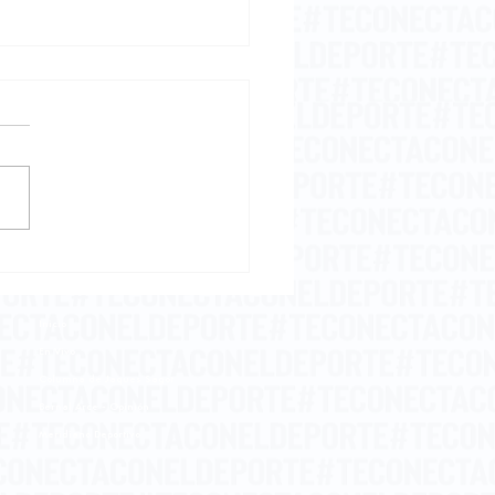
embriaguez del
samiento
Inicio
En Vivo
Columna de Jaques Sagot
Bernal Arce - Opinión
Meridiano Deportivo