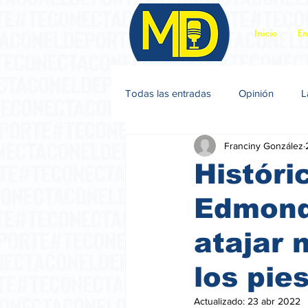
Inicio
En
Todas las entradas
Opinión
L
Franciny González
Jacques Sagot
Históri
Edmond:
atajar 
los pie
Actualizado:
23 abr 2022