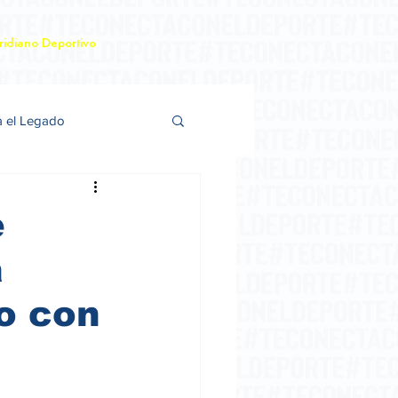
idiano Deportivo
a el Legado
e
a
o con