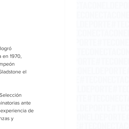
logró 
a en 1970, 
ampeón 
ladstone el 
Selección 
inatorias ante 
 experiencia de 
nzas y 