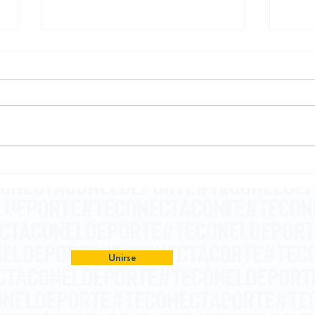
Deporte: magia, poesía
La 
y heroísmo
pen
letter
Unirse