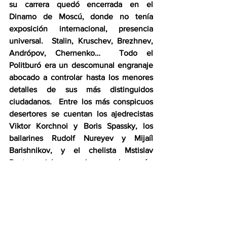
su carrera quedó encerrada en el 
Dinamo de Moscú, donde no tenía 
exposición internacional, presencia 
universal.  Stalin, Kruschev, Brezhnev, 
Andrópov, Chernenko…  Todo el 
Politburó era un descomunal engranaje 
abocado a controlar hasta los menores 
detalles de sus más distinguidos 
ciudadanos.  Entre los más conspicuos 
desertores se cuentan los ajedrecistas 
Viktor Korchnoi y Boris Spassky, los 
bailarines Rudolf Nureyev y Mijaíl 
Barishnikov, y el chelista Mstislav 
Rostropovich, pero hay muchos más, 
cuyo bajo perfil no ha generado la 
leyenda de estos monstruos sagrados.
“Mi lesión podría haberse evitado.  
Todos sabían que no estaba preparada 