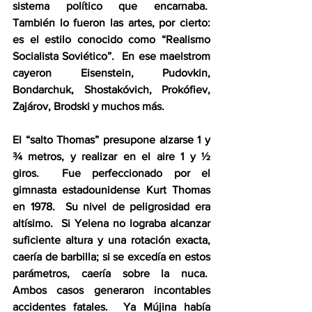
sistema político que encarnaba.  
También lo fueron las artes, por cierto: 
es el estilo conocido como “Realismo 
Socialista Soviético”.  En ese maelstrom 
cayeron Eisenstein, Pudovkin, 
Bondarchuk, Shostakóvich, Prokófiev, 
Zajárov, Brodski y muchos más.
El “salto Thomas”
presupone alzarse 1 y 
¾ metros, y realizar en el aire 1 y ½ 
giros.  Fue perfeccionado por el 
gimnasta estadounidense Kurt Thomas 
en 1978.  Su nivel de peligrosidad era 
altísimo.  Si Yelena no lograba alcanzar 
suficiente altura y una rotación exacta, 
caería de barbilla; si se excedía en estos 
parámetros, caería sobre la nuca.  
Ambos casos generaron incontables 
accidentes fatales.  Ya Mújina había 