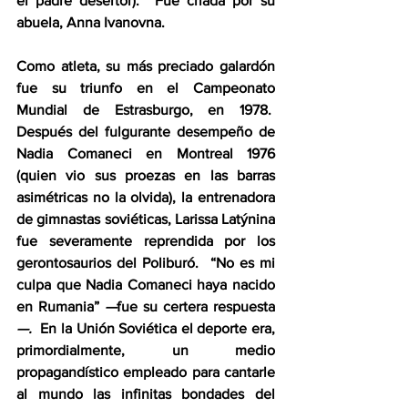
el padre desertor).  Fue criada por su 
abuela, Anna Ivanovna. 
Como atleta, su más preciado galardón 
fue su triunfo en el Campeonato 
Mundial de Estrasburgo, en 1978.  
Después del fulgurante desempeño de 
Nadia Comaneci en Montreal 1976 
(quien vio sus proezas en las barras 
asimétricas no la olvida), la entrenadora 
de gimnastas soviéticas, Larissa Latýnina 
fue severamente reprendida por los 
gerontosaurios del Poliburó.  “No es mi 
culpa que Nadia Comaneci haya nacido 
en Rumania” 
—
fue su certera respuesta
—.
  En la Unión Soviética
el deporte era, 
primordialmente, un medio 
propagandístico empleado para cantarle 
al mundo las infinitas bondades del 