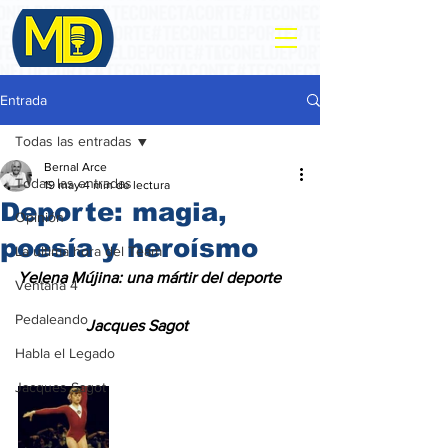
Entrada
Todas las entradas
Bernal Arce
Todas las entradas
19 may
4 min de lectura
Deporte: magia,
Opinión
poesía y heroísmo
La ultima hora del Team
Yelena Mújina: una mártir del deporte
Ventana 4
Pedaleando
                 Jacques Sagot
Habla el Legado
Jacques Sagot