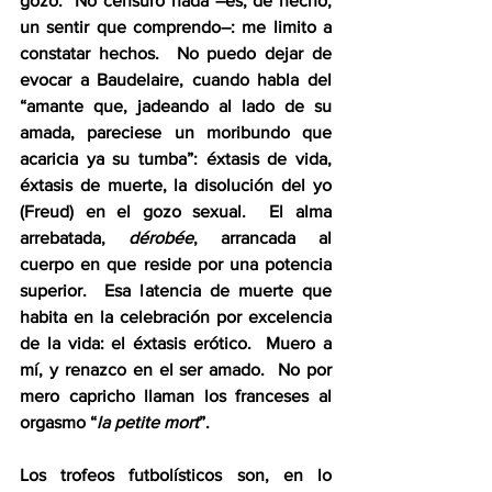
gozo.  No censuro nada –es, de hecho, 
un sentir que comprendo–: me limito a 
constatar hechos.  No puedo dejar de 
evocar a Baudelaire, cuando habla del 
“amante que, jadeando al lado de su 
amada, pareciese un moribundo que 
acaricia ya su tumba”: éxtasis de vida, 
éxtasis de muerte, la disolución del yo 
(Freud) en el gozo sexual.  El alma 
arrebatada, 
dérobée
, arrancada al 
cuerpo en que reside por una potencia 
superior.  Esa latencia de muerte que 
habita en la celebración por excelencia 
de la vida: el éxtasis erótico.  Muero a 
mí, y renazco en el ser amado.  No por 
mero capricho llaman los franceses al 
orgasmo “
la petite mort
”. 
Los trofeos futbolísticos son, en lo 