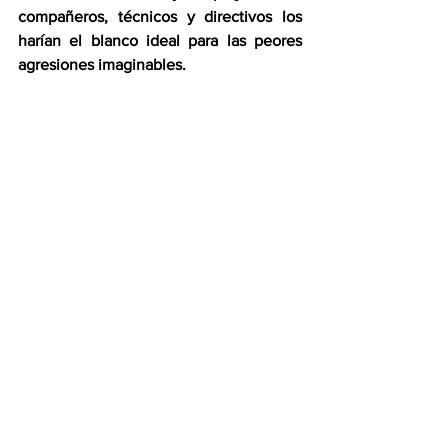
compañeros, técnicos y directivos los 
harían el blanco ideal para las peores 
agresiones imaginables. 
A la altura de 2015, la situación del 
futbolista homosexual comienza apenas 
a cambiar, lenta, muy lentamente, en 
algunos países del mundo, que en otros 
no será aceptada durante siglos.  El 
ballet, la danza moderna, el teatro, la 
música –las artes escénicas en general– 
son espacios relativamente “seguros” 
para el homosexual.  El fútbol, en 
cambio, es atroz, inclemente, y la 
inclinación homoerótica de un futbolista 
puede estigmatizarlo ante la afición y 
acabar fácilmente con su carrera.  A la 
altura de 2008, la filtrada noticia de que 