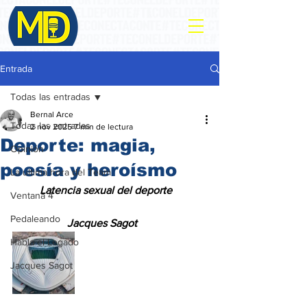
Entrada
Todas las entradas
Bernal Arce
Todas las entradas
2 nov 2025
7 min de lectura
Deporte: magia,
Opinión
poesía y heroísmo
La ultima hora del Team
          Latencia sexual del deporte
Ventana 4
Pedaleando
                    Jacques Sagot
Habla el Legado
Jacques Sagot