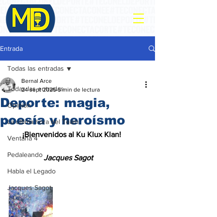
Entrada
Todas las entradas
Bernal Arce
Todas las entradas
24 sept 2025
5 min de lectura
Deporte: magia,
Opinión
poesía y heroísmo
La ultima hora del Team
       ¡Bienvenidos al Ku Klux Klan!
Ventana 4
Pedaleando
                  Jacques Sagot
Habla el Legado
Jacques Sagot