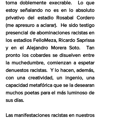
torna doblemente execrable.  Lo que 
estoy señalando no es en lo absoluto 
privativo del estadio Rosabal Cordero 
(me apresuro a aclarar).  He sido testigo 
presencial de abominaciones racistas en 
los estadios FelloMeza, Ricardo Saprissa 
y en el Alejandro Morera Soto.  Tan 
pronto los cobardes se disuelven entre 
la muchedumbre, comienzan a espetar 
denuestos racistas.  Y lo hacen, además, 
con una creatividad, un ingenio, una 
capacidad metafórica que se la desearan 
muchos poetas para el más luminoso de 
sus días.
Las manifestaciones racistas en nuestros 
estadios no llegan a menudo a la 
verbalización: se limitan a gemidos y 
rugidos simiescos, con lo cual se 