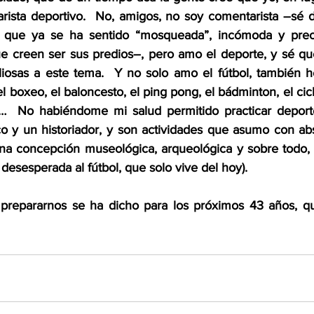
arista deportivo.  No, amigos, no soy comentarista –sé 
io que ya se ha sentido “mosqueada”, incómoda y pre
ue creen ser sus predios–, pero amo el deporte, y sé qu
iosas a este tema.  Y no solo amo el fútbol, también he
el boxeo, el baloncesto, el ping pong, el bádminton, el cicli
…  No habiéndome mi salud permitido practicar deport
co y un historiador, y son actividades que asumo con abso
a concepción museológica, arqueológica y sobre todo, his
 desesperada al fútbol, que solo vive del hoy).
 prepararnos se ha dicho para los próximos 43 años, qu