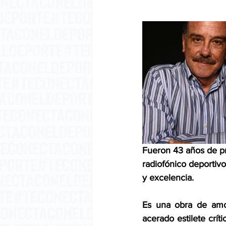
Fueron 43 años de pr
radiofónico deportiv
y excelencia. 
Es una obra de amor
acerado estilete críti