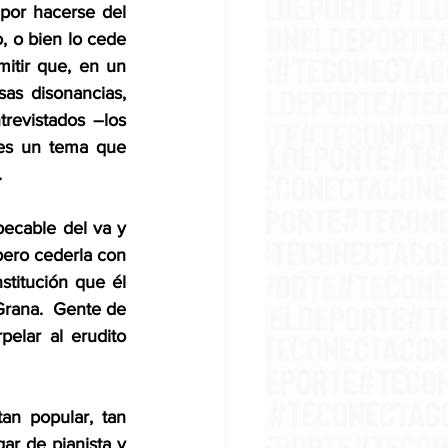
por hacerse del 
 o bien lo cede 
itir que, en un 
as disonancias, 
evistados –los 
 es un tema que 
.
ecable del va y 
ero cederla con 
stitución que él 
rana.  Gente de 
pelar al erudito 
an popular, tan 
r de pianista y 