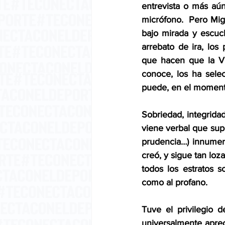
entrevista o más aún
micrófono.  Pero Mig
bajo mirada y escuc
arrebato de ira, los
que hacen que la Ví
conoce, los ha sele
puede, en el moment
Sobriedad, integrida
viene verbal que sup
prudencia…) innumerab
creó, y sigue tan lo
todos los estratos so
como al profano. 
Tuve el privilegio d
universalmente aprec