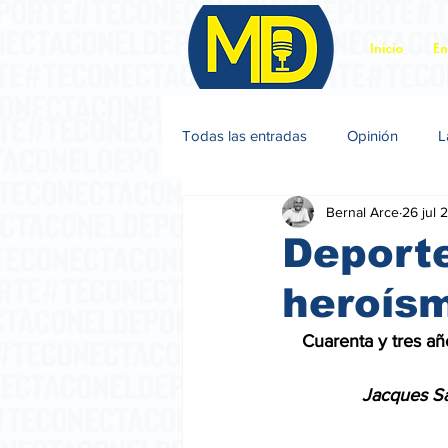
Inicio
En
Todas las entradas
Opinión
L
Bernal Arce
26 jul 
Jacques Sagot
Deporte
heroís
    Cuarenta y tres 
                Jacqu