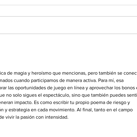
Deporte: magia, poesía
La 
y heroísmo
pen
nica de magia y heroísmo que mencionas, pero también se conec
nados cuando participamos de manera activa. Para mí, esa 
orar las oportunidades de juego en línea y aprovechar los bonos 
que no solo sigues el espectáculo, sino que también puedes senti
neran impacto. Es como escribir tu propio poema de riesgo y 
n y estrategia en cada movimiento. Al final, tanto en el campo 
de vivir la pasión con intensidad.