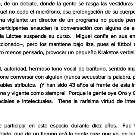
, de un debate, donde la gente se rasga las vestiduras 
uel no cede el micrófono, esa prolongación de su cuerpo,
ha vigilante: un director de un programa no puede perm
 participantes ensucien la conversación con alguna de es
a Láctea suspenda su curso.  Miguel confía en sus entr
ccionado–, pero los mantiene bajo liza, pues el fútbol
o menos pensado, provocar un pequeño Krakatoa verbal
d, autoridad, hermoso tono vocal de barítono, sentido imp
one conversar con alguien (nunca secuestrar la palabra, p
les atributos.  ¡Y han sido 43 años al frente de esta in
zana y vigente como siempre!  Porque la gente oye Oro y G
ciales e intelectuales.  Tiene la rarísima virtud de inter
e participar en este espacio durante diez años.  Fue t
iado, que de un tiempo acá la gente cree que yo, en luga