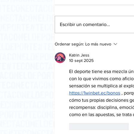
Escribir un comentario...
La embriaguez del
Ordenar según:
Lo más nuevo
pensamiento.
Katrin Jess
10 sept 2025
El deporte tiene esa mezcla ú
con lo que vivimos como aficio
sensación se multiplica al expl
https://1winbet.ec/bonos
 , por
cómo tus propias decisiones ge
recompensa: disciplina, emoció
como en las apuestas, se trata 
Me gusta
Reaccionar