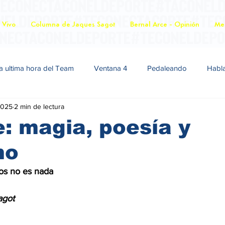
 Vivo
Columna de Jaques Sagot
Bernal Arce - Opinión
Mer
a ultima hora del Team
Ventana 4
Pedaleando
Habl
2025
2 min de lectura
: magia, poesía y
mo
años no es nada 
es Sagot 