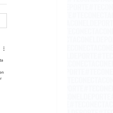
embriaguez del
samiento
ta 
en 
r 