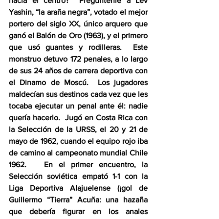
hacia el centro?  Pregúntenle a Lev 
Yashin, “la araña negra”, votado el mejor 
portero del siglo XX, único arquero que 
ganó el Balón de Oro (1963), y el primero 
que usó guantes y rodilleras.  Este 
monstruo detuvo 172 penales, a lo largo 
de sus 24 años de carrera deportiva con 
el Dinamo de Moscú.  Los jugadores 
maldecían sus destinos cada vez que les 
tocaba ejecutar un penal ante él: nadie 
quería hacerlo.  Jugó en Costa Rica con 
la Selección de la URSS, el 20 y 21 de 
mayo de 1962, cuando el equipo rojo iba 
de camino al campeonato mundial Chile 
1962.   En el primer encuentro, la 
Selección soviética empató 1-1 con la 
Liga Deportiva Alajuelense (¡gol de 
Guillermo “Tierra” Acuña: una hazaña 
que debería figurar en los anales 