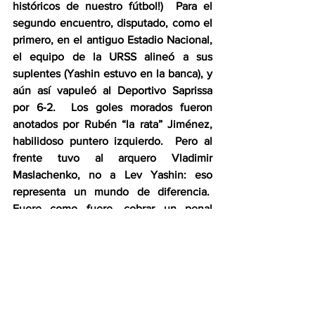
históricos de nuestro fútbol!)  Para el 
segundo encuentro, disputado, como el 
primero, en el antiguo Estadio Nacional, 
el equipo de la URSS alineó a sus 
suplentes (Yashin estuvo en la banca), y 
aún así vapuleó al Deportivo Saprissa 
por 6-2.  Los goles morados fueron 
anotados por Rubén “la rata” Jiménez, 
habilidoso puntero izquierdo.  Pero al 
frente tuvo al arquero Vladimir 
Maslachenko, no a Lev Yashin: eso 
representa un mundo de diferencia.  
Fuere como fuere, cobrar un penal 
contra “la araña negra” era una ordalía 
que nadie quería enfrentar.  He ahí un 
caso en el que el cañonero tenía todas 
las de perder, y “the burden of proof” 
recaía pesadamente sobre él.