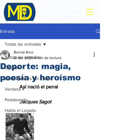
Entrada
Todas las entradas
Bernal Arce
Todas las entradas
21 abr 2025
4 min de lectura
Deporte: magia,
Opinión
poesía y heroísmo
La ultima hora del Team
           Así nació el penal
Ventana 4
Pedaleando
           Jacques Sagot
Habla el Legado
Jacques Sagot