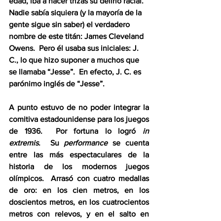
edad, iba a hacer trizas su delirio racial.  
Nadie sabía siquiera (y la mayoría de la 
gente sigue sin saber) el verdadero 
nombre de este titán: James Cleveland 
Owens.  Pero él usaba sus iniciales: J. 
C., lo que hizo suponer a muchos que 
se llamaba “Jesse”.  En efecto, J. C. es 
parónimo inglés de “Jesse”.
A punto estuvo de no poder integrar la 
comitiva estadounidense para los juegos 
de 1936.  Por fortuna lo logró 
in 
extremis
.  Su 
performance
 se cuenta 
entre las más espectaculares de la 
historia de los modernos juegos 
olímpicos.  Arrasó con cuatro medallas 
de oro: en los cien metros, en los 
doscientos metros, en los cuatrocientos 
metros con relevos, y en el salto en 