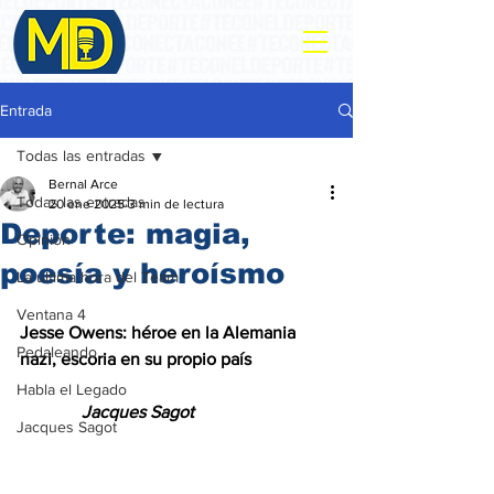
Entrada
Todas las entradas
Bernal Arce
Todas las entradas
20 ene 2025
3 min de lectura
Deporte: magia,
Opinión
poesía y heroísmo
La ultima hora del Team
Ventana 4
Jesse Owens: héroe en la Alemania 
Pedaleando
nazi, escoria en su propio país
Habla el Legado
Jacques Sagot
Jacques Sagot