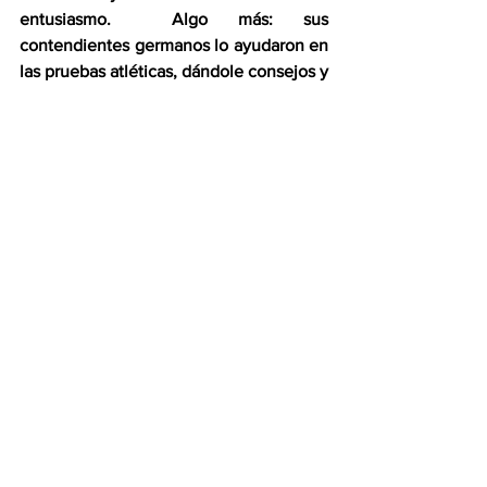
entusiasmo.  Algo más: sus 
contendientes germanos lo ayudaron en 
las pruebas atléticas, dándole consejos y 
asesorándolo sobre la mejor manera de 
desempeñarse en ellas.  En Alemania se 
vio rodeado de un respeto y un cariño 
que jamás había conocido en los 
Estados Unidos. Y bueno, ahí tienen 
ustedes: el régimen nazi, el más 
abyectamente racista que el mundo ha 
conocido, valoró más a este colosal 
atleta negro que “
America the 
beautiful
”.  Indiscutiblemente, un 
verdadero dije para cualquier antología 
de la imbecilidad y la perversidad 
humanas.
Jacques Sagot