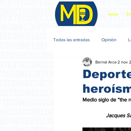
Inicio
En
Todas las entradas
Opinión
L
Bernal Arce
2 nov 
Jacques Sagot
Deporte
heroís
Medio siglo de “the r
                Jacqu