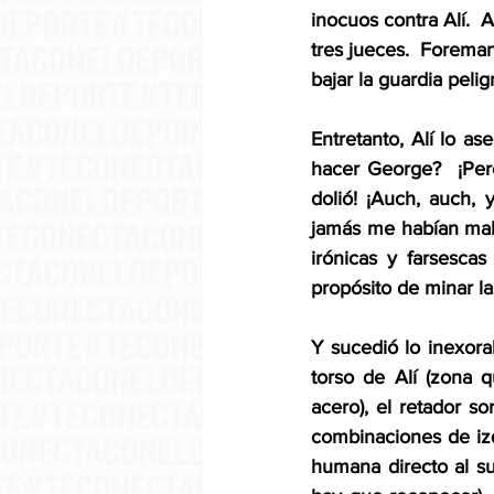
inocuos contra Alí.  
tres jueces.  Foreman
bajar la guardia peli
Entretanto, Alí lo a
hacer George?  ¡Per
dolió! ¡Auch, auch, 
jamás me habían malt
irónicas y farsesca
propósito de minar l
Y sucedió lo inexorab
torso de Alí (zona 
acero), el retador s
combinaciones de iz
humana directo al su