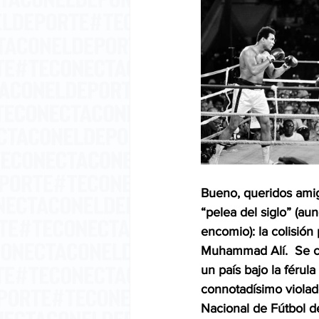
Bueno, queridos amig
“pelea del siglo” (au
encomio): la colisión
Muhammad Alí.  Se ce
un país bajo la férul
connotadísimo violad
Nacional de Fútbol d