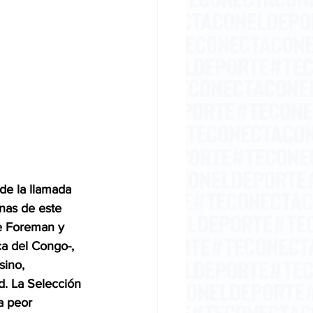
de la llamada 
nas de este 
ge Foreman y 
a del Congo-, 
sino, 
. La Selección 
a peor 