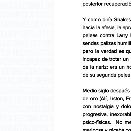
posterior recuperació
Y como diría Shakesp
hacia la afasia, la ap
peleas contra Larry
sendas palizas humill
pero la verdad es qu
incapaz de trotar un 
de la nariz: era un
de su segunda pelea 
Medio siglo después 
de oro (Alí, Liston, 
con nostalgia y dol
progresiva, inexorab
psico-físicas.  No m
mariposa y picaba com