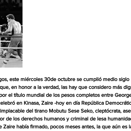
os, este miércoles 30de octubre se cumplió medio siglo 
nque, en honor a la verdad, las hay que considero más dig
 por el título mundial de los pesos completos entre Geor
lebró en Kinasa, Zaire -hoy en día República Democrátic
a implacable del tirano Mobutu Sese Seko, cleptócrata, ase
or de los derechos humanos y criminal de lesa humanidad
e Zaire había firmado, pocos meses antes, la que aún es l