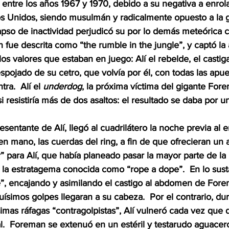
ntre los años 1967 y 1970, debido a su negativa a enrola
os Unidos, siendo musulmán y radicalmente opuesto a la g
pso de inactividad perjudicó su por lo demás meteórica ca
fue descrita como “the rumble in the jungle”, y captó la 
s valores que estaban en juego: Alí el rebelde, el castiga
spojado de su cetro, que volvía por él, con todas las apue
ra.  Alí el 
underdog
, la próxima víctima del gigante Fore
i resistiría más de dos asaltos: el resultado se daba por u
entante de Alí, llegó al cuadrilátero la noche previa al 
r en mano, las cuerdas del ring, a fin de que ofrecieran un
” para Alí, que había planeado pasar la mayor parte de la
e la estratagema conocida como “rope a dope”.  En lo susta
e”, encajando y asimilando el castigo al abdomen de Fore
simos golpes llegaran a su cabeza.  Por el contrario, du
imas ráfagas “contragolpistas”, Alí vulneró cada vez que qu
al.  Foreman se extenuó en un estéril y testarudo aguacer