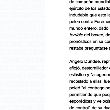
de campeón mundial e
ejército de los Estad
indudable que este la
pelea contra Foreman 
mundo entero, dado lo
terrible
 del boxeo, de
pronósticos en su cont
restaba preguntarse s
Angelo Dundee, repres
aflojó, destornillado
eslástico y “acogedor
recostado a ellas: fu
peleó “al contragolp
permitiendo que poquí
esporádicas y velocís
de control” de su riv