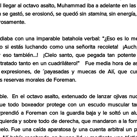
Al llegar al octavo asalto, Muhammad iba a adelante en las 
 se gastó, se erosionó, se quedó sin 
stamina
, sin energí
grosamente.  
sediaba con una imparable batahola verbal: “¿Eso es lo m
o si estás luchando como una señorita recoleta!  ¡Auch
y eso también…!  ¡Cielo santo, que pegada tan potente 
ratado tanto en un cuadrilátero!”   Fue media hora de as
s expresiones, de ´payasadas y muecas de Alí, que cum
as reservas morales de Foreman.
le.  En el octavo asalto, extenuado de lanzar ojivas nuc
que todo boxeador protege con un escudo muscular ta
orprendió a Foreman con la guardia baja y le soltó un alu
quierda y sobre todo de derecha, que mandaron a la for
elo. Fue una caída aparatosa (y una cuenta arbitral un p