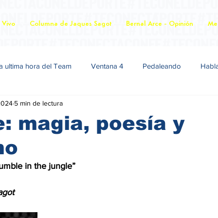
 Vivo
Columna de Jaques Sagot
Bernal Arce - Opinión
Mer
a ultima hora del Team
Ventana 4
Pedaleando
Habl
2024
5 min de lectura
: magia, poesía y
mo
umble in the jungle”
es Sagot