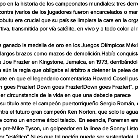
o en la historia de los campeonatos mundiales: tres derro
contra (varios de los jugadores fueron encarcelados o mand
utu era crucial que su país se limpiara la cara en la org
iva, transmitida por vía satélite, en vivo y a todo color a
 ganado la medalla de oro en los Juegos Olímpicos Méxi
largos brazos como mazos de demolición.Había conquista
a Joe Frazier en Kingstone, Jamaica, en 1973, derribándol
ía aún la regla que obligaba al árbitro a detener la pelea d
bate en que el legendario comentarista Howard Cosell pu
own goes Frazier! Down goes Frazier!Down goes Frazier!”, 
ier circunstancia de la vida en que una debacle parece 
ó su título ante el campeón puertorriqueño Sergio Román,
ntra el futuro gran campeón Ken Norton, que solo le agua
 como un enorme árbol talado.  En esencia, Foreman era
pre-Mike Tyson, un golpeador en la línea de Sonny Listo
dor “estético” (si es que tal noción puede ser sustentada). 