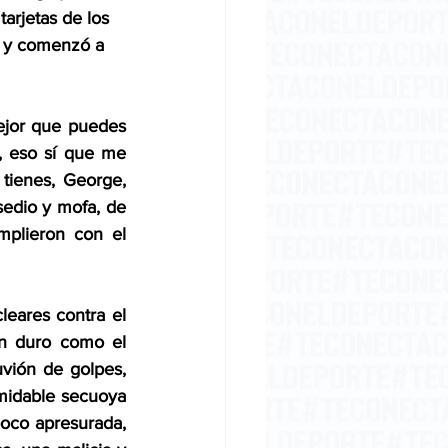
tarjetas de los 
a, y comenzó a 
ejor que puedes 
, eso sí que me 
tienes, George, 
edio y mofa, de 
plieron con el 
leares contra el 
n duro como el 
vión de golpes, 
midable secuoya 
oco apresurada, 