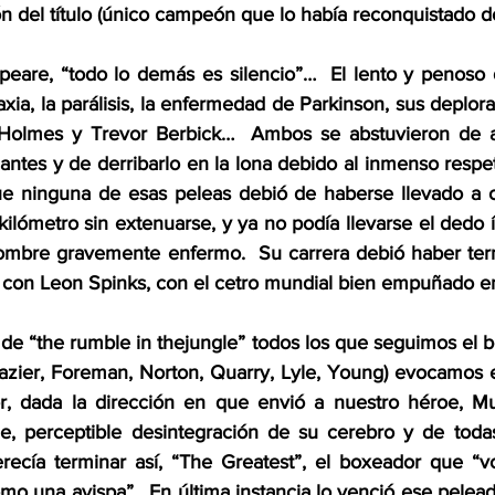
n del título (único campeón que lo había reconquistado do
eare, “todo lo demás es silencio”…  El lento y penoso 
raxia, la parálisis, la enfermedad de Parkinson, sus deplora
 Holmes y Trevor Berbick…  Ambos se abstuvieron de adm
antes y de derribarlo en la lona debido al inmenso respet
e ninguna de esas peleas debió de haberse llevado a ca
kilómetro sin extenuarse, y ya no podía llevarse el dedo í
 hombre gravemente enfermo.  Su carrera debió haber te
con Leon Spinks, con el cetro mundial bien empuñado en 
de “the rumble in thejungle” todos los que seguimos el b
Frazier, Foreman, Norton, Quarry, Lyle, Young) evocamos e
or, dada la dirección en que envió a nuestro héroe, Mu
le, perceptible desintegración de su cerebro y de todas
erecía terminar así, “The Greatest”, el boxeador que “
o una avispa”.  En última instancia lo venció ese pelead