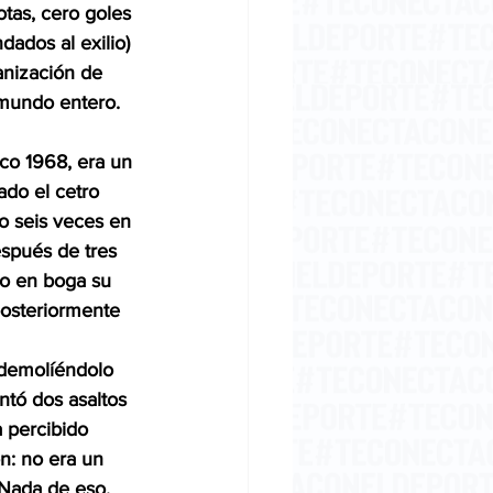
tas, cero goles 
ados al exilio) 
anización de 
l mundo entero.
co 1968, era un 
do el cetro 
o seis veces en 
espués de tres 
so en boga su 
posteriormente 
 demolíéndolo 
ntó dos asaltos 
 percibido 
n: no era un 
 Nada de eso. 