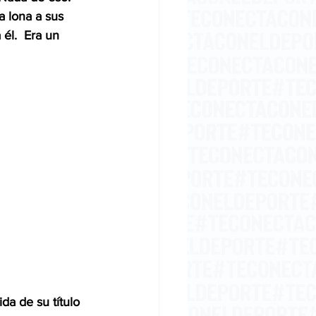
 lona a sus 
él.  Era un 
da de su título 