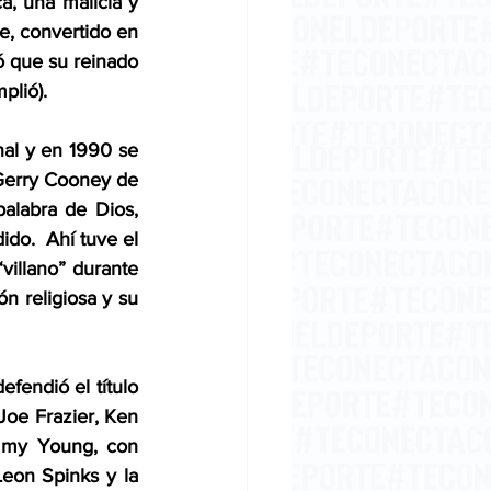
, una malicia y 
e, convertido en 
 que su reinado 
plió).
al y en 1990 se 
Gerry Cooney de 
labra de Dios, 
o.  Ahí tuve el 
illano” durante 
 religiosa y su 
fendió el título 
oe Frazier, Ken 
mmy Young, con 
eon Spinks y la 