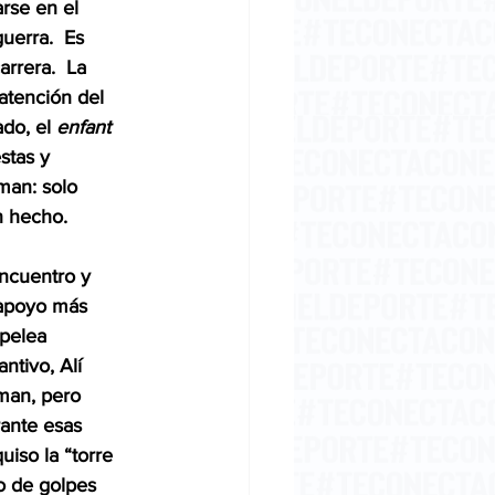
rse en el 
uerra.  Es 
rrera.  La 
atención del 
do, el 
enfant 
stas y 
man: solo 
n hecho.
encuentro y 
 apoyo más 
 pelea 
ntivo, Alí 
man, pero 
rante esas 
iso la “torre 
o de golpes 