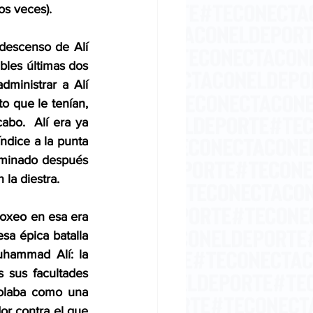
s veces).  
descenso de Alí 
bles últimas dos 
inistrar a Alí 
o que le tenían, 
bo.  Alí era ya 
ndice a la punta 
rminado después 
la diestra.
oxeo en esa era 
sa épica batalla 
hammad Alí: la 
 sus facultades 
volaba como una 
or contra el que 