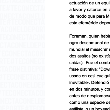
actuación de un equip
a favor y catorce en 
de modo que para Mob
esta efeméride deport
Foreman, quien había
ogro descomunal de 
mundial al masacrar 
dos asaltos (no exist
caídas).  Fue el com
frase distintiva: “D
usada en casi cualqu
inevitable-. Defendi
en dos minutos, y co
antes de desplomarse
como una especie de 
estilista, o un boxea