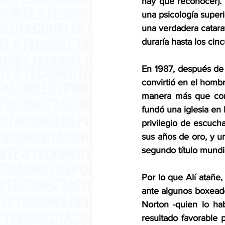
hay que reconocer). 
una psicología superi
una verdadera catara
duraría hasta los cin
En 1987, después de 
convirtió en el homb
manera más que conv
fundó una iglesia en
privilegio de escuch
sus años de oro, y u
segundo título mundi
Por lo que Alí atañe,
ante algunos boxeado
Norton -quien lo ha
resultado favorable 