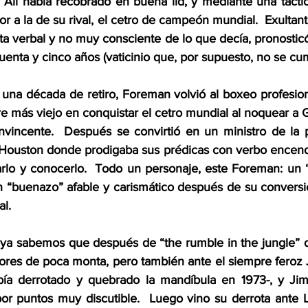
 Alí había recobrado en buena lid, y mediante una táctica
or a la de su rival, el cetro de campeón mundial.  Exultant
ta verbal y no muy consciente de lo que decía, pronosticó
cuenta y cinco años (vaticinio que, por supuesto, no se cum
una década de retiro, Foreman volvió al boxeo profesion
re más viejo en conquistar el cetro mundial al noquear a 
incente.  Después se convirtió en un ministro de la pa
 Houston donde prodigaba sus prédicas con verbo encendid
arlo y conocerlo.  Todo un personaje, este Foreman: un “v
n “buenazo” afable y carismático después de su conversión
al.
 ya sabemos que después de “the rumble in the jungle” de
res de poca monta, pero también ante el siempre feroz J
bía derrotado y quebrado la mandíbula en 1973-, y Ji
por puntos muy discutible.  Luego vino su derrota ante L