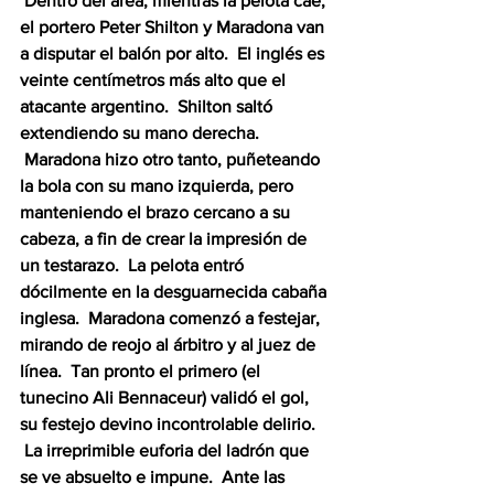
 Dentro del área, mientras la pelota cae, 
el portero Peter Shilton y Maradona van 
a disputar el balón por alto.  El inglés es 
veinte centímetros más alto que el 
atacante argentino.  Shilton saltó 
extendiendo su mano derecha. 
 Maradona hizo otro tanto, puñeteando 
la bola con su mano izquierda, pero 
manteniendo el brazo cercano a su 
cabeza, a fin de crear la impresión de 
un testarazo.  La pelota entró 
dócilmente en la desguarnecida cabaña 
inglesa.  Maradona comenzó a festejar, 
mirando de reojo al árbitro y al juez de 
línea.  Tan pronto el primero (el 
tunecino Ali Bennaceur) validó el gol, 
su festejo devino incontrolable delirio. 
 La irreprimible euforia del ladrón que 
se ve absuelto e impune.  Ante las 