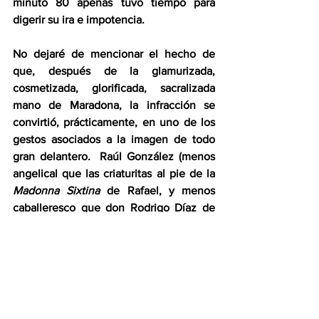
minuto 80 apenas tuvo tiempo para 
digerir su ira e impotencia.
No dejaré de mencionar el hecho de 
que, después de la glamurizada, 
cosmetizada, glorificada, sacralizada 
mano de Maradona, la infracción se 
convirtió, prácticamente, en uno de los 
gestos asociados a la imagen de todo 
gran delantero.  Raúl González (menos 
angelical que las criaturitas al pie de la 
Madonna Sixtina
 de Rafael, y menos 
caballeresco que don Rodrigo Díaz de 
Vivar) anota un gol con la mano en la 
victoria 3-2 del Real Madrid sobre el 
Leeds United, en marzo de 2001, en el 
contexto de la Liga de Campeones de 
Europa.  Jorge Valdano, a la sazón 
director general del club, se apresuró a 