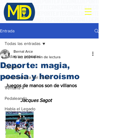
Entrada
Todas las entradas
Bernal Arce
Todas las entradas
19 oct 2024
8 min de lectura
Deporte: magia,
Opinión
poesía y heroísmo
La ultima hora del Team
Juegos de manos son de villanos
Ventana 4
Pedaleando
            Jacques Sagot
Habla el Legado
Jacques Sagot