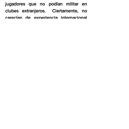
jugadores que no podían militar en 
clubes extranjeros.  Ciertamente, no 
carecían de experiencia internacional 
(habían ganado el oro olímpico en 
Munich 1972), pero a sus estrellas les fue 
prohibido el conocimiento íntimo de las 
grandes ligas europeas.   Polonia 1974: 
un equipo para la eternidad.  Uno de 
esos que la gente recuerda tanto o más 
que a los campeones.    
Jacques Sagot
Ver todo
Entradas recientes