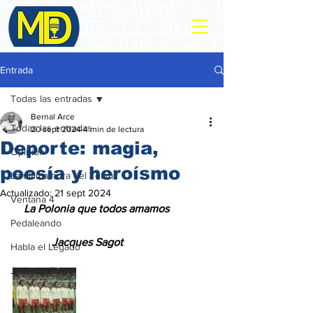
Entrada
Todas las entradas
Bernal Arce
Todas las entradas
20 sept 2024
4 min de lectura
Deporte: magia,
Opinión
poesía y heroísmo
La ultima hora del Team
Actualizado:
21 sept 2024
Ventana 4
    La Polonia que todos amamos
Pedaleando
              Jacques Sagot
Habla el Legado
Jacques Sagot