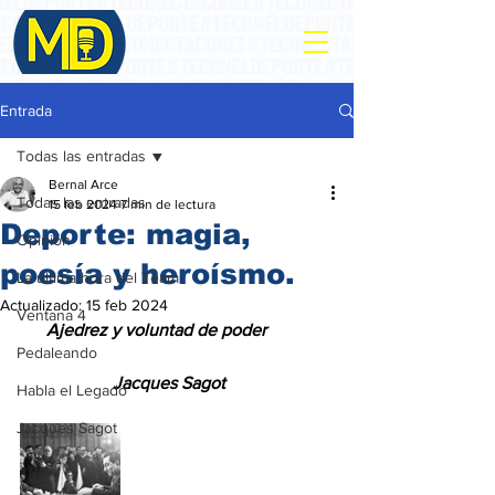
Entrada
Todas las entradas
Bernal Arce
Todas las entradas
15 feb 2024
7 min de lectura
Deporte: magia,
Opinión
poesía y heroísmo.
La ultima hora del Team
Actualizado:
15 feb 2024
Ventana 4
      Ajedrez y voluntad de poder
Pedaleando
Jacques Sagot
Habla el Legado
Jacques Sagot