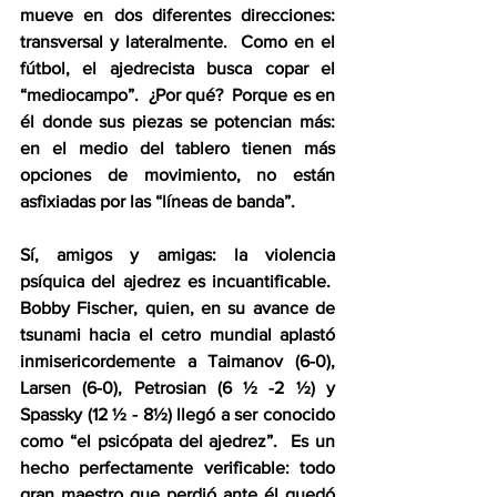
mueve en dos diferentes direcciones: 
transversal y lateralmente.  Como en el 
fútbol, el ajedrecista busca copar el 
“mediocampo”.  ¿Por qué?  Porque es en 
él donde sus piezas se potencian más: 
en el medio del tablero tienen más 
opciones de movimiento, no están 
asfixiadas por las “líneas de banda”.
Sí, amigos y amigas: la violencia 
psíquica del ajedrez es incuantificable.  
Bobby Fischer, quien, en su avance de 
tsunami hacia el cetro mundial aplastó 
inmisericordemente a Taimanov (6-0), 
Larsen (6-0), Petrosian (6 ½ -2 ½) y 
Spassky (12 ½ - 8½) llegó a ser conocido 
como “el psicópata del ajedrez”.  Es un 
hecho perfectamente verificable: todo 
gran maestro que perdió ante él quedó 