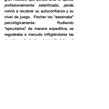
profesionalmente esterilizado, jamás 
volvió a recobrar su autoconfianza y su 
nivel de juego.  Fischer los “asesinaba” 
psicológicamente.  Pudiendo 
“ejecutarlos” de manera expeditiva, se 
regodeaba a menudo infligiéndoles las 
muertes más lentas, imponiéndoles el 
juego “del gato y el ratón”.  ¿Para qué?  
¡Pues para humillarlos, para hacer trizas 
sus egos, para forzarlos al retiro del 
ajedrez!
El ajedrez es un deporte por cuanto 
actividad competitiva, una ciencia por 
cuanto obedece a leyes prefijadas y de 
inexorable aplicación, un arte por 
cuanto convoca la imaginación, la 
creatividad y la fantasía del jugador.  Y 