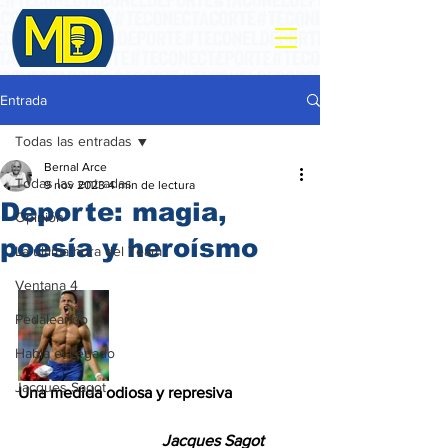
Entrada
Todas las entradas
Bernal Arce
Todas las entradas
9 nov 2023
4 min de lectura
Deporte: magia,
Opinión
poesía y heroísmo
La ultima hora del Team
Ventana 4
Pedaleando
Habla el Legado
Jacques Sagot
Una medida odiosa y represiva
Jacques Sagot