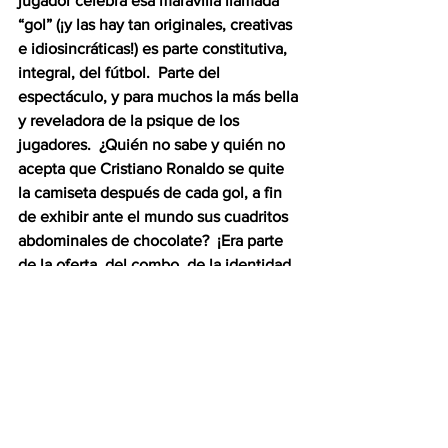
jugador celebra esa maravilla llamada 
“gol” (¡y las hay tan originales, creativas 
e idiosincráticas!) es parte constitutiva, 
integral, del fútbol.  Parte del 
espectáculo, y para muchos la más bella 
y reveladora de la psique de los 
jugadores.  ¿Quién no sabe y quién no 
acepta que Cristiano Ronaldo se quite 
la camiseta después de cada gol, a fin 
de exhibir ante el mundo sus cuadritos 
abdominales de chocolate?  ¡Era parte 
de la oferta, del combo, de la identidad 
misma de este gran futbolista!  ¿Por qué 
habría de decepcionar a los millones de 
aficionados y aficionadas que 
esperaban ansiosas este preciso 
momento?  El fútbol es un festejo 
carnavalesco, en el sentido que Mijaíl 
Bajtín le daba a esta noción 