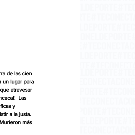
ra de las cien 
 un lugar para 
que atravesar 
ncacaf.  Las 
icas y 
r a la justa.  
 Murieron más 