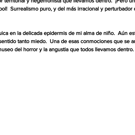
r territorial y hegemonista que llevamos dentro.  ¡Pero u
bol!  Surrealismo puro, y del más irracional y perturbador
uica en la delicada epidermis de mi alma de niño.  Aún est
sentido tanto miedo.  Una de esas conmociones que se arc
seo del horror y la angustia que todos llevamos dentro. 