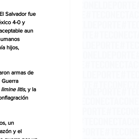
El Salvador fue 
xico 4-0 y 
naceptable aun 
 humanos 
a hijos, 
aron armas de 
 Guerra 
 limine litis
, y la 
nflagración 
os, un 
azón y el 