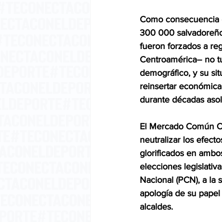
Como consecuencia d
300 000 salvadoreño
fueron forzados a reg
Centroamérica– no tu
demográfico, y su sit
reinsertar económicam
durante décadas asola
El Mercado Común Ce
neutralizar los efect
glorificados en ambos
elecciones legislativ
Nacional (PCN), a la 
apología de su papel 
alcaldes.