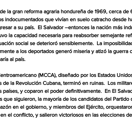
e la gran reforma agraria hondureña de 1969, cerca de 
s indocumentados que vivían en suelo catracho desde h
resar a su país.  El Salvador –entonces la nación más indu
vo la capacidad necesaria para reabsorber semejante refl
uación social se deterioró sensiblemente.  La imposibilida
ente a los deportados generó miseria y atizó la guerra ci
ría al país.
ntroamericano (MCCA), diseñado por los Estados Unidos
os de la Revolución Cubana, terminó en ruinas.  Los militar
 países, y coparon el poder definitivamente.  En El Salvad
as que siguieron, la mayoría de los candidatos del Partido 
sazón en el gobierno, y miembros del Ejército, orquestaro
en el conflicto, y salieron victoriosos en las elecciones d