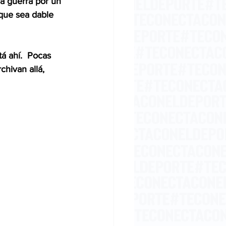
na guerra por un 
 que sea dable 
á ahí.  Pocas 
hivan allá, 
 