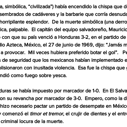
ca, simbólica, “civilizada”) había encendido la chispa que d
sembrados de cadáveres y la barbarie que corría desnuda p
orripilante esplendor.  De la muerte simbólica (una derrot
ísica, palpable.  El capitán del equipo salvadoreño, Maurici
vo con que su país venció a Honduras 3-2, en el partido d
io Azteca, México, el 27 de junio de 1969, dijo: “Jamás 
a provocar.  Mil veces hubiera preferido botar el gol”.   P
de seguridad que los mexicanos habían implementado en 
lisionaron con inusitada violencia.  Esa fue la chispa que
endió como fuego sobre yesca.
uras se había impuesto por marcador de 1-0.  En El Salva
on su revancha por marcador de 3-0.  Empero, como la di
 hizo necesario pactar un partido de desempate en México.
y comenzó el 
timor et tremor
, el crujir de dientes y el en
la criminal locura de la muerte.