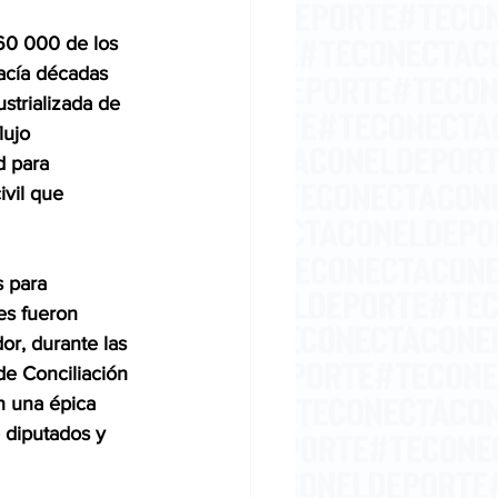
60 000 de los 
acía décadas 
strializada de 
ujo 
d para 
vil que 
 para 
es fueron 
or, durante las 
de Conciliación 
n una épica 
e diputados y 