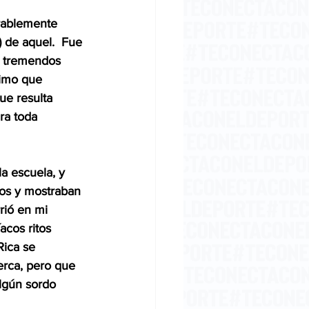
erablemente 
 de aquel.  Fue 
n tremendos 
timo que 
ue resulta 
ra toda 
a escuela, y 
cos y mostraban 
rió en mi 
acos ritos 
Rica se 
erca, pero que 
lgún sordo 