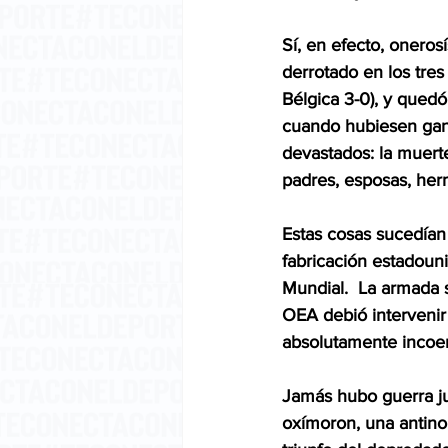
Sí, en efecto, oneros
derrotado en los tres
Bélgica 3-0), y quedó
cuando hubiesen gan
devastados: la muerte
padres, esposas, her
Estas cosas sucedía
fabricación estadoun
Mundial.  La armada s
OEA debió intervenir
absolutamente incoerc
Jamás hubo guerra jus
oxímoron, una antinom