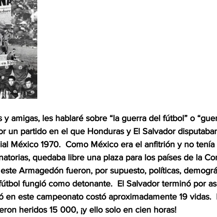
y amigas, les hablaré sobre “la guerra del fútbol” o “guer
or un partido en el que Honduras y El Salvador disputaban
l México 1970.  Como México era el anfitrión y no tenía 
inatorias, quedaba libre una plaza para los países de la Co
este Armagedón fueron, por supuesto, políticas, demográf
útbol fungió como detonante.  El Salvador terminó por asisti
ó en este campeonato costó aproximadamente 19 vidas. 
ueron heridos 15 000, ¡y ello solo en cien horas!