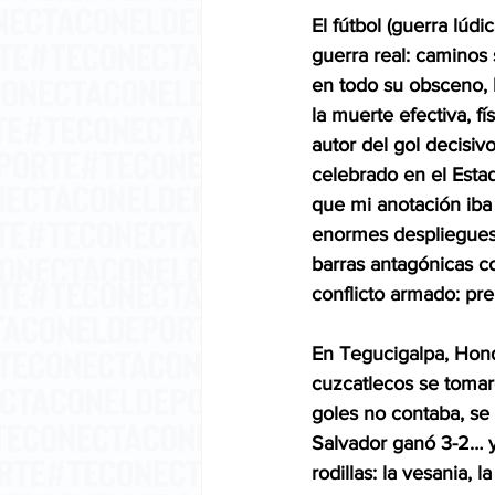
El fútbol (guerra lúdi
guerra real: caminos 
en todo su obsceno, h
la muerte efectiva, f
autor del gol decisi
celebrado en el Estad
que mi anotación iba 
enormes despliegues 
barras antagónicas co
conflicto armado: pr
En Tegucigalpa, Hond
cuzcatlecos se tomar
goles no contaba, se
Salvador ganó 3-2… 
rodillas: la vesania, 