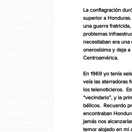
La conflagración duró
superior a Honduras. 
una guerra fratricid
problemas infraestruc
necesitaban era una c
onerosísima y deja a 
Centroamérica.  
En 1969 yo tenía seis
veía las aterradoras 
los telenoticieros. 
“vecindario”, y la pr
bélicos.  Recuerdo pr
encontraban Honduras
jamás nos alcanzarían
temor alojado en mi 