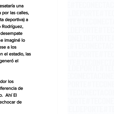
esataría una 
or las calles, 
a deportiva) a 
o Rodríguez, 
e desempate 
me imaginé lo 
ese a los 
el estadio, las 
 generó el 
dor los 
ferencia de 
  Ahí El 
trechocar de 