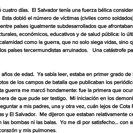
 cuatro días.  El Salvador tenía una fuerza bélica consid
 Esta dobló el número de víctimas (civiles como soldados)
a, entre países igualmente subdesarrollados que afrontaba
turales, económicos, educativos y de salud pública: lo úl
alamidad como la guerra, que no solo siega vidas, sino q
los países tercermundistas arruinados.   Una catástrofe pa
 años de edad.  Ya sabía leer, estaba en primer grado de l
fotos de los campos de batalla que publicaban los periódi
 Esta guerra me marcó hondamente: fue la primera que ocur
imera de que pude ser testigo.  Mi iniciación en los demoní
eguntar a mis padres, una y otra vez, cuán lejos de Cota 
 y El Salvador.  Me dijeron que estaban relativamente c
 las bombas ni las balas.  Yo me di por satisfecho… con a
corazón y mis pulmones.