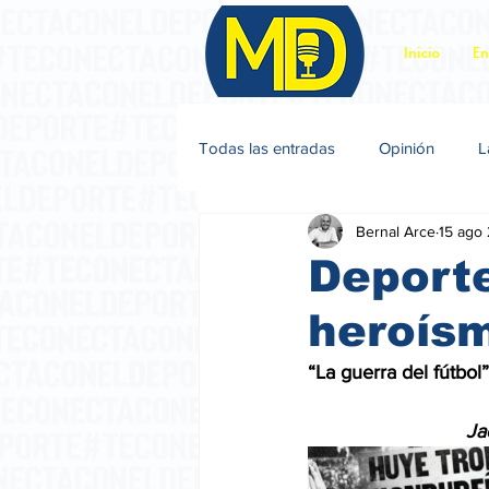
Inicio
En
Todas las entradas
Opinión
L
Bernal Arce
15 ago
Jacques Sagot
Deporte
heroís
“La guerra del fútbo
Ja