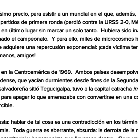
ísimo precio, para asistir a un mundial en el que, además, 
 partidos de primera ronda (perdió contra la URSS 2-0, Mé
 en último lugar sin marcar un solo tanto.  Hubiera sido i
ado el campeonato.  Y para ello, miles de microcosmos
 adquiere una repercusión exponencial: ¡cada víctima tení
manos, amigos!
n en la Centroamérica de 1969.  Ambos países desempolv
idense, que yacían durmientes desde fines de la Segunda
alvadoreña sitió Tegucigalpa, tuvo a la capital catracha 
in
 para apagar lo que amenazaba con convertirse en una co
ible.  
ta: hablar de tal cosa es una contradicción en los términ
ia.  Toda guerra es aberrante, absurda: la derrota de la r