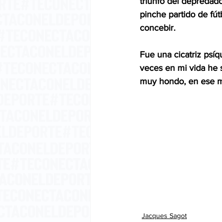
triunfo del depredado
pinche partido de fút
concebir.  
Fue una cicatriz psíq
veces en mi vida he 
muy hondo, en ese mu
Jacques Sagot