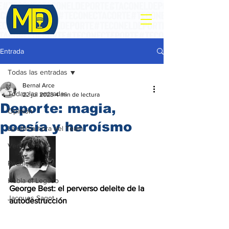
Entrada
Todas las entradas
Bernal Arce
Todas las entradas
22 jul 2023
4 min de lectura
Deporte: magia,
Opinión
poesía y heroísmo
La ultima hora del Team
Ventana 4
Pedaleando
Habla el Legado
George Best: el perverso deleite de la 
Jacques Sagot
autodestrucción