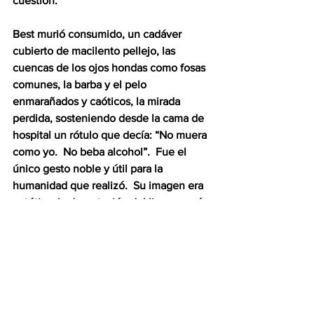
cuestión.  
Best murió consumido, un cadáver 
cubierto de macilento pellejo, las 
cuencas de los ojos hondas como fosas 
comunes, la barba y el pelo 
enmarañados y caóticos, la mirada 
perdida, sosteniendo desde la cama de 
hospital un rótulo que decía: “No muera 
como yo.  No beba alcohol”.  Fue el 
único gesto noble y útil para la 
humanidad que realizó.  Su imagen era 
patética: la devastación del licor se veía 
en su cuerpo pre-cadavérico, en su 
rostro cerúleo y apergaminado, en sus 
sarmentosas manos.
Ya lo he dicho, y lo repito: tengo la 
convicción profunda de que un 