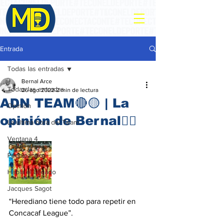
Entrada
Todas las entradas
Bernal Arce
Todas las entradas
26 ago 2022
2 min de lectura
ADN TEAM🔴🟡 | La
Opinión
opinión de Bernal✍🏻
La ultima hora del Team
Ventana 4
Pedaleando
Habla el Legado
Jacques Sagot
“Herediano tiene todo para repetir en 
Concacaf League”. 