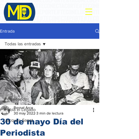
Entrada
Todas las entradas
Todas las entradas
Opinión
La ultima hora del Team
Ventana 4
Pedaleando
Bernal Arce
Habla el Legado
30 may 2022
3 min de lectura
30 de mayo Día del
Jacques Sagot
Periodista