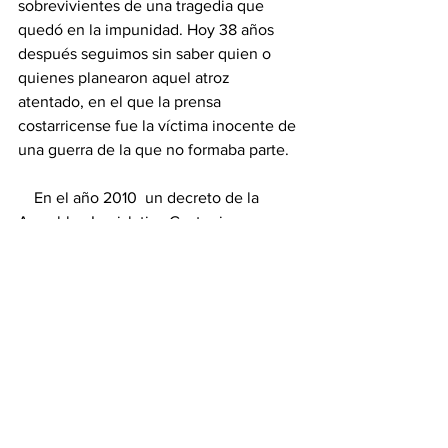
sobrevivientes de una tragedia que 
quedó en la impunidad. Hoy 38 años 
después seguimos sin saber quien o 
quienes planearon aquel atroz 
atentado, en el que la prensa 
costarricense fue la víctima inocente de 
una guerra de la que no formaba parte.
    En el año 2010  un decreto de la 
Asamblea Legislativa Costarricense 
declaró el 30 de mayo, como el Día del 
Periodista en memoria de aquellos 
valientes e inocentes reporteros, que 
en su afán de informar y conocer la 
verdad perdieron la vida o quedaron 
con secuelas que los marcaron por 
siempre, víctimas de una guerra que no 
era suya. 